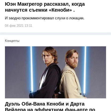
Юэн Макгрегор рассказал, когда
начнутся съемки «Кеноби» .
И заодно прокомментировал слухи о локации.
04 фев 2021 13:11
Концепты
Дуэль Оби-Вана Кеноби и Дарта
Вейдера на эффектном фан-арте по