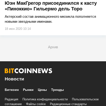
Юэн МакГрегор присоединился к касту
«Пиноккио» Гильермо дель Торо
Актерский состав анимационного мюзикла пополняется
новыми звездными именами.
18 июн 2020 10:14
Архив
Новости
Биткоин
Рынки
Цены
Тренды
Редакция
Политика конфиденциальности
Пользовательское
соглашение
Файлы cookie
Редакционные стандарты