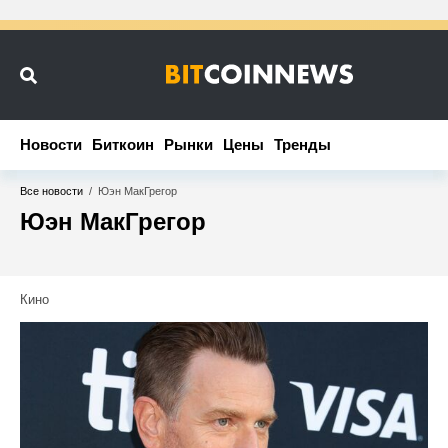
Новости
Новости
Биткоин
Биткоин
Рынки
Рынки
Цены
Цены
Тренды
Тренды
Все новости
/
Юэн МакГрегор
Юэн МакГрегор
Кино