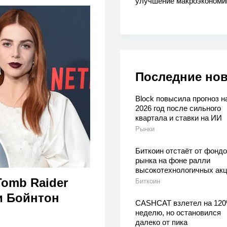
улучшение макроэкономи
Последние но
Block повысила прогноз н
2026 год после сильного
квартала и ставки на ИИ
Рынки
Биткоин отстаёт от фондо
рынка на фоне ралли
высокотехнологичных ак
Tomb Raider
Биткоин
и Бойнтон
CASHCAT взлетел на 120
неделю, но остановился
далеко от пика