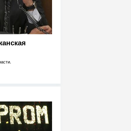
канская
асти.