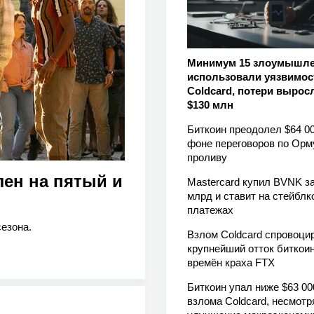
Минимум 15 злоумышл
использовали уязвимос
Coldcard, потери вырос
$130 млн
Биткоин преодолел $64 00
фоне переговоров по Орм
проливу
ен на пятый и
Mastercard купил BVNK за
млрд и ставит на стейблк
платежах
езона.
Взлом Coldcard спровоци
крупнейший отток биткоин
времён краха FTX
Биткоин упал ниже $63 00
взлома Coldcard, несмотр