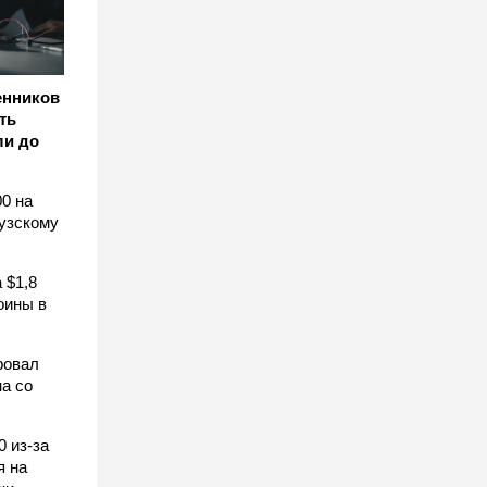
енников
ть
ли до
0 на
узскому
 $1,8
оины в
ровал
а со
0 из-за
я на