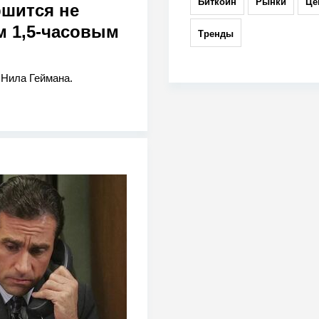
Биткоин
Рынки
Це
ршится не
м 1,5-часовым
Тренды
 Нила Геймана.