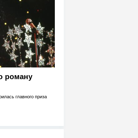
о роману
оилась главного приза