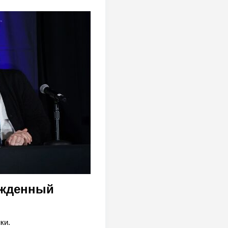
ожденный
ки.