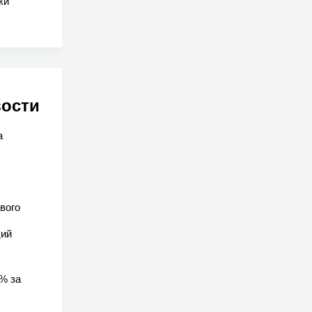
ки
вости
а
вого
ций
% за