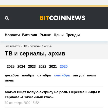
Новости
Новости
Биткоин
Биткоин
Рынки
Рынки
Цены
Цены
Тренды
Тренды
Все новости
/
ТВ и сериалы
/
Архив
ТВ и сериалы, архив
2025
2024
2023
2022
2021
2020
декабрь
ноябрь
октябрь
сентябрь
август
июль
июнь
Marvel ищет новую актрису на роль Пересмешницы в
сериале «Соколиный глаз»
30 сентября 2020 15:52