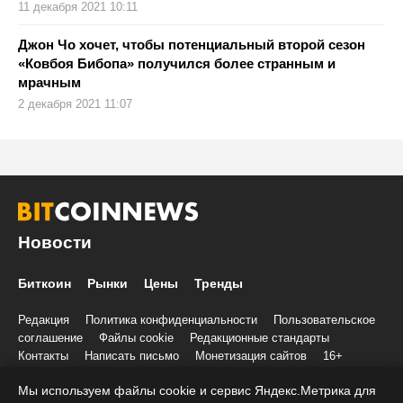
11 декабря 2021 10:11
Джон Чо хочет, чтобы потенциальный второй сезон
«Ковбоя Бибопа» получился более странным и
мрачным
2 декабря 2021 11:07
Новости
Биткоин
Рынки
Цены
Тренды
Редакция
Политика конфиденциальности
Пользовательское
соглашение
Файлы cookie
Редакционные стандарты
Контакты
Написать письмо
Монетизация сайтов
16+
Мы используем файлы cookie и сервис Яндекс.Метрика для
© 2020-2026 Все права и материалы принадлежат «БиткоинНьюс»