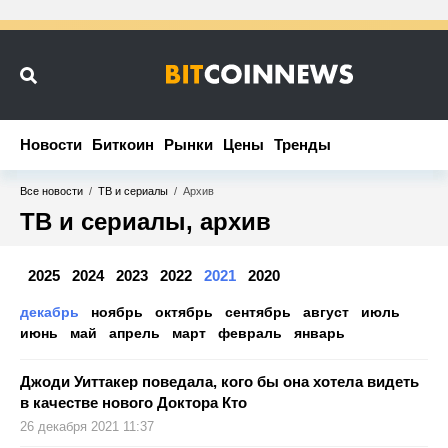
Новости
Новости
Биткоин
Биткоин
Рынки
Рынки
Цены
Цены
Тренды
Тренды
Все новости
/
ТВ и сериалы
/
Архив
ТВ и сериалы, архив
2025
2024
2023
2022
2021
2020
декабрь
ноябрь
октябрь
сентябрь
август
июль
июнь
май
апрель
март
февраль
январь
Джоди Уиттакер поведала, кого бы она хотела видеть
в качестве нового Доктора Кто
26 декабря 2021 11:37