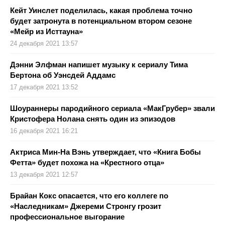
Кейт Уинслет поделилась, какая проблема точно
будет затронута в потенциальном втором сезоне
«Мейр из Исттауна»
24 декабря 2021 13:57
Дэнни Элфман напишет музыку к сериалу Тима
Бертона об Уэнсдей Аддамс
17 декабря 2021 13:52
Шоураннеры пародийного сериала «МакГрубер» звали
Кристофера Нолана снять один из эпизодов
16 декабря 2021 16:21
Актриса Мин-На Вэнь утверждает, что «Книга Бобы
Фетта» будет похожа на «Крестного отца»
13 декабря 2021 12:57
Брайан Кокс опасается, что его коллеге по
«Наследникам» Джереми Стронгу грозит
профессиональное выгорание