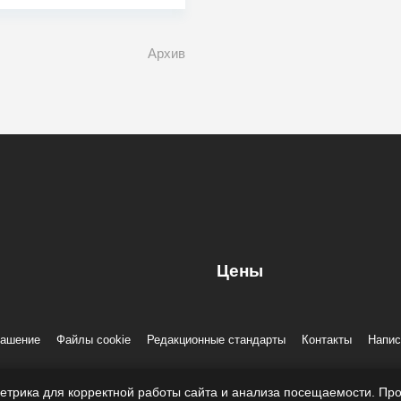
Архив
Цены
лашение
Файлы cookie
Редакционные стандарты
Контакты
Напис
866724, 197022, г. Санкт-Петербург, ул. Льва Толстого, д. 1–3, литер 
етрика для корректной работы сайта и анализа посещаемости. Про