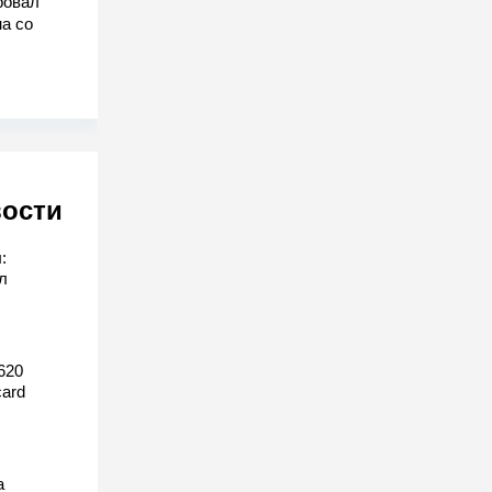
ровал
а со
вости
:
л
620
ard
а