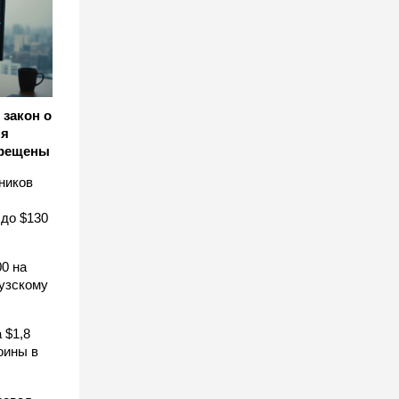
закон о
ля
прещены
ников
 до $130
0 на
узскому
 $1,8
оины в