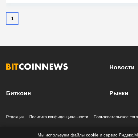
1
Новости
Биткоин
Рынки
Редакция
Политика конфиденциальности
Пользовательское сог
© 2020-2026 Все права и материалы принадлежат «БиткоинНьюс»
Учредитель и редакция: ООО «Трафик», ИНН 7813175200, ОГРН 1027806
Мы используем файлы cookie и сервис Яндекс.М