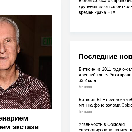
Взлом Coldcard спровоци
крупнейший отток биткоин
времён краха FTX
Последние но
Биткоин из 2011 года ожил
древний кошелёк отправи
$3,2 млн
Биткоин
Биткоин-ETF привлекли $
млн на фоне взлома Coldc
Биткоин
енарием
Уязвимость в Coldcard
ем экстази
спровоцировала панику н