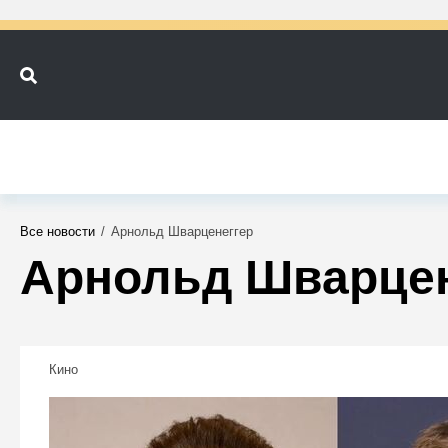
Все новости
/
Арнольд Шварценеггер
Арнольд Шварцен
Кино