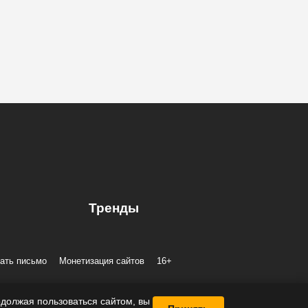
Тренды
ать письмо
Монетизация сайтов
16+
А, помещение 40-Н, комната 12
должая пользоваться сайтом, вы