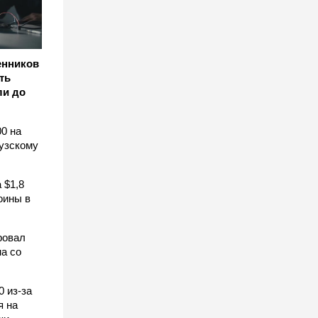
енников
ть
ли до
0 на
узскому
 $1,8
оины в
ровал
а со
0 из-за
я на