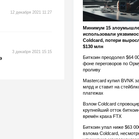
12 декабря 2021 11:27
Минимум 15 злоумышл
использовали уязвимос
Coldcard, потери вырос
$130 млн
3 декабря 2021 15:15
»
Биткоин преодолел $64 00
фоне переговоров по Орм
проливу
Mastercard купил BVNK за
млрд и ставит на стейблк
платежах
Взлом Coldcard спровоци
крупнейший отток биткоин
времён краха FTX
Биткоин упал ниже $63 00
взлома Coldcard, несмотр