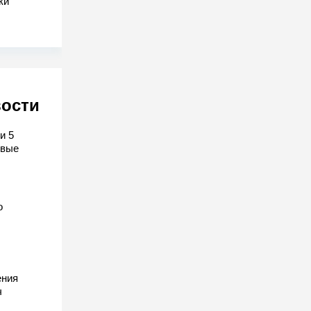
ки
вости
и 5
рвые
о
ения
ч