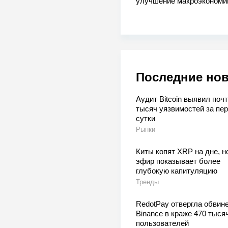
улучшение макроэкономи
Последние но
Аудит Bitcoin выявил почт
тысяч уязвимостей за пе
сутки
Рынки
Киты копят XRP на дне, н
эфир показывает более
глубокую капитуляцию
Тренды
RedotPay отвергла обвин
Binance в краже 470 тыся
пользователей