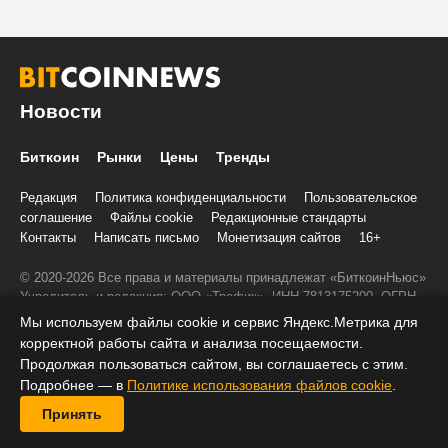
Новости
Биткоин
Рынки
Цены
Тренды
Редакция
Политика конфиденциальности
Пользовательское
соглашение
Файлы cookie
Редакционные стандарты
Контакты
Написать письмо
Монетизация сайтов
16+
© 2020-2026 Все права и материалы принадлежат «БиткоинНьюс»
Учредитель и редакция: ООО «Трафик», ИНН 7813175200, ОГРН
1027806866724, 197022, г. Санкт-Петербург, ул. Льва Толстого, д.
Мы используем файлы cookie и сервис Яндекс.Метрика для
1–3, литер А, помещение 40-Н, комната 12
корректной работы сайта и анализа посещаемости.
При копировании информации ставить активную ссылку на
Продолжая пользоваться сайтом, вы соглашаетесь с этим.
BitcoinNews.ru:
Подробнее — в
Политике использования файлов cookie
.
Принять