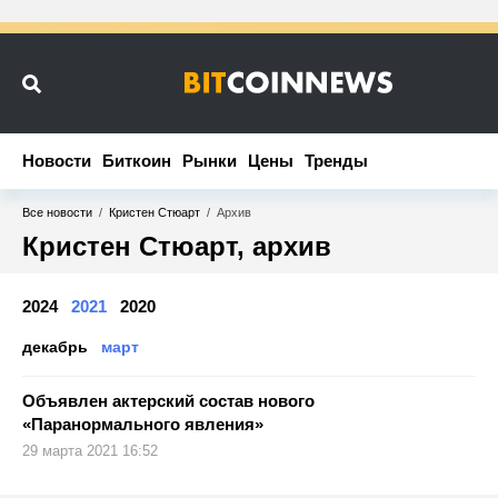
Новости
Новости
Биткоин
Биткоин
Рынки
Рынки
Цены
Цены
Тренды
Тренды
Все новости
/
Кристен Стюарт
/
Архив
Кристен Стюарт, архив
2024
2021
2020
декабрь
март
Объявлен актерский состав нового
«Паранормального явления»
29 марта 2021 16:52