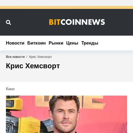
Новости
Новости
Биткоин
Биткоин
Рынки
Рынки
Цены
Цены
Тренды
Тренды
Все новости
/
Крис Хемсворт
Крис Хемсворт
Кино