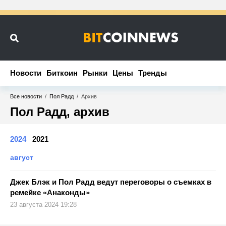
Новости
Новости
Биткоин
Биткоин
Рынки
Рынки
Цены
Цены
Тренды
Тренды
Все новости
/
Пол Радд
/
Архив
Пол Радд, архив
2024
2021
август
Джек Блэк и Пол Радд ведут переговоры о съемках в
ремейке «Анаконды»
23 августа 2024 19:28