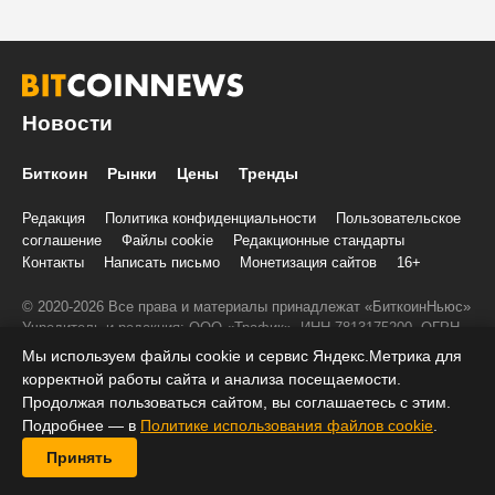
Новости
Биткоин
Рынки
Цены
Тренды
Редакция
Политика конфиденциальности
Пользовательское
соглашение
Файлы cookie
Редакционные стандарты
Контакты
Написать письмо
Монетизация сайтов
16+
© 2020-2026 Все права и материалы принадлежат «БиткоинНьюс»
Учредитель и редакция: ООО «Трафик», ИНН 7813175200, ОГРН
1027806866724, 197022, г. Санкт-Петербург, ул. Льва Толстого, д.
Мы используем файлы cookie и сервис Яндекс.Метрика для
1–3, литер А, помещение 40-Н, комната 12
корректной работы сайта и анализа посещаемости.
При копировании информации ставить активную ссылку на
Продолжая пользоваться сайтом, вы соглашаетесь с этим.
BitcoinNews.ru:
Подробнее — в
Политике использования файлов cookie
.
Принять