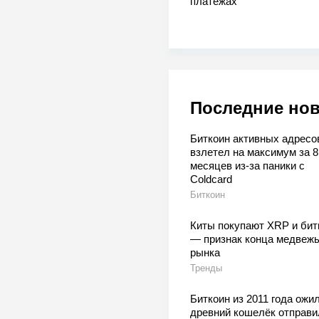
платежах
Последние но
Биткоин активных адресо
взлетел на максимум за 8
месяцев из-за паники с
Coldcard
Биткоин
Киты покупают XRP и бит
— признак конца медвежь
рынка
Тренды
Биткоин из 2011 года ожил
древний кошелёк отправи