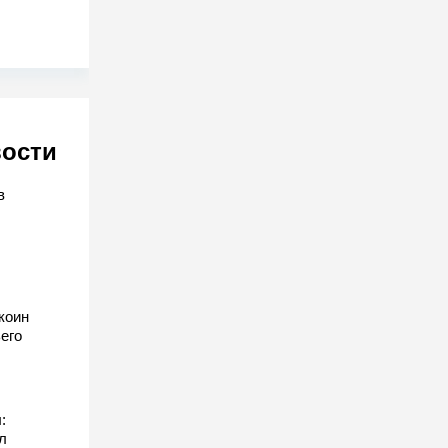
вости
в
коин
его
:
л