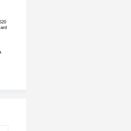
620
ard
а