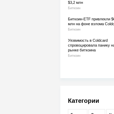
$3,2 млн
Биткоин
Биткоин-ETF привлекли $
млн на фоне взлома Coldc
Биткоин
Уязвимость в Coldcard
спровоцировала панику н
рынке биткоина
Биткоин
Категории