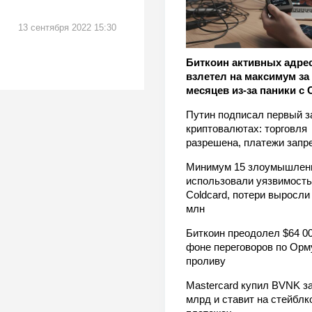
13 сентября 2022 15:30
Биткоин активных адре
взлетел на максимум за 
месяцев из-за паники с 
Путин подписал первый з
криптовалютах: торговля
разрешена, платежи зап
Минимум 15 злоумышлен
использовали уязвимость
Coldcard, потери выросли
млн
Биткоин преодолел $64 00
фоне переговоров по Орм
проливу
Mastercard купил BVNK за
млрд и ставит на стейблк