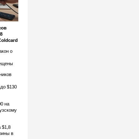
сов
8
Coldcard
акон о
рещены
ников
 до $130
0 на
узскому
 $1,8
оины в