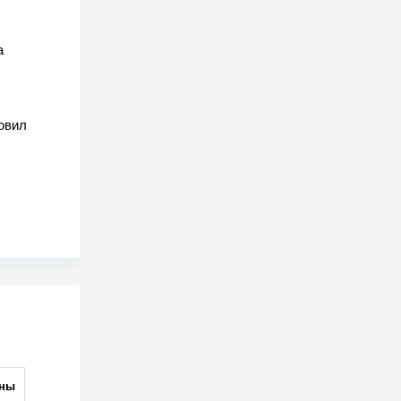
а
овил
ны