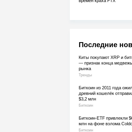
времён краха FTX
Последние но
Киты покупают XRP и бит
— признак конца медвежь
рынка
Тренды
Биткоин из 2011 года ожил
древний кошелёк отправи
$3,2 млн
Биткоин
Биткоин-ETF привлекли $
млн на фоне взлома Coldc
Биткоин