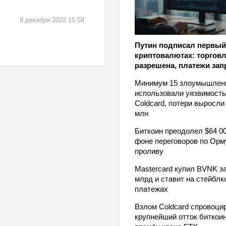
9 декабря 2022 15:58
Путин подписал первый 
криптовалютах: торгов
разрешена, платежи за
Минимум 15 злоумышлен
использовали уязвимость
Coldcard, потери выросли
млн
Биткоин преодолел $64 00
фоне переговоров по Орм
проливу
Mastercard купил BVNK за
млрд и ставит на стейблк
платежах
Взлом Coldcard спровоци
крупнейший отток биткоин