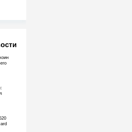
вости
коин
его
:
л
620
ard