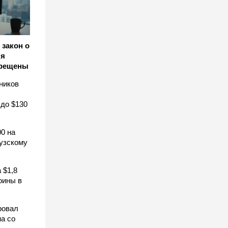
закон о
ля
прещены
ников
 до $130
0 на
узскому
 $1,8
оины в
ровал
а со