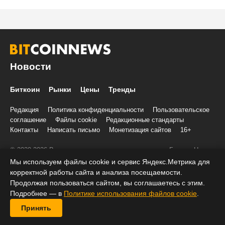
Новости
Биткоин
Рынки
Цены
Тренды
Редакция
Политика конфиденциальности
Пользовательское
соглашение
Файлы cookie
Редакционные стандарты
Контакты
Написать письмо
Монетизация сайтов
16+
© 2020-2026 Все права и материалы принадлежат «БиткоинНьюс»
Учредитель и редакция: ООО «Трафик», ИНН 7813175200, ОГРН
Мы используем файлы cookie и сервис Яндекс.Метрика для
1027806866724, 197022, г. Санкт-Петербург, ул. Льва Толстого, д.
корректной работы сайта и анализа посещаемости.
1–3, литер А, помещение 40-Н, комната 12
Продолжая пользоваться сайтом, вы соглашаетесь с этим.
При копировании информации ставить активную ссылку на
Подробнее — в
Политике использования файлов cookie
.
BitcoinNews.ru:
Принять