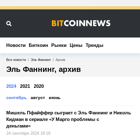
Новости
Новости
Биткоин
Биткоин
Рынки
Рынки
Цены
Цены
Тренды
Тренды
Все новости
/
Эль Фаннинг
/
Архив
Эль Фаннинг, архив
2024
2021
2020
сентябрь
август
июнь
Мишель Пфайффер сыграет с Эль Фаннинг и Николь
Кидман в сериале «У Марго проблемы с
деньгами»
24 сентября 2024 18:18