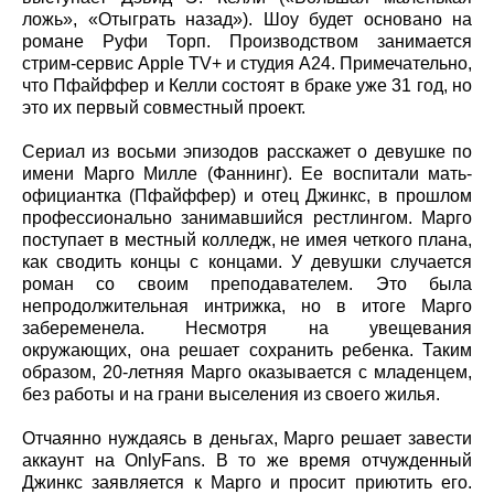
ложь», «Отыграть назад»). Шоу будет основано на
романе Руфи Торп. Производством занимается
стрим-сервис Apple TV+ и студия A24. Примечательно,
что Пфайффер и Келли состоят в браке уже 31 год, но
это их первый совместный проект.
Сериал из восьми эпизодов расскажет о девушке по
имени Марго Милле (Фаннинг). Ее воспитали мать-
официантка (Пфайффер) и отец Джинкс, в прошлом
профессионально занимавшийся рестлингом. Марго
поступает в местный колледж, не имея четкого плана,
как сводить концы с концами. У девушки случается
роман со своим преподавателем. Это была
непродолжительная интрижка, но в итоге Марго
забеременела. Несмотря на увещевания
окружающих, она решает сохранить ребенка. Таким
образом, 20-летняя Марго оказывается с младенцем,
без работы и на грани выселения из своего жилья.
Отчаянно нуждаясь в деньгах, Марго решает завести
аккаунт на OnlyFans. В то же время отчужденный
Джинкс заявляется к Марго и просит приютить его.