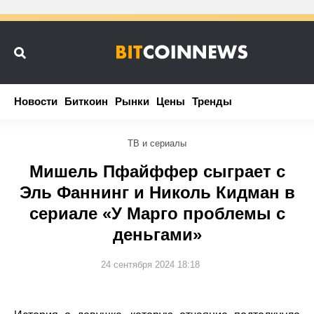
Новости
Новости
Биткоин
Биткоин
Рынки
Рынки
Цены
Цены
Тренды
Тренды
ТВ и сериалы
Мишель Пфайффер сыграет с
Эль Фаннинг и Николь Кидман в
сериале «У Марго проблемы с
деньгами»
24 сентября 2024 18:18