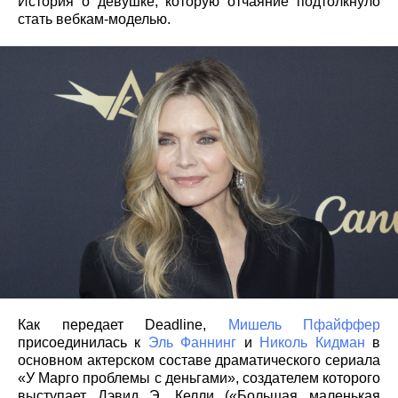
История о девушке, которую отчаяние подтолкнуло
стать вебкам-моделью.
Как передает Deadline,
Мишель Пфайффер
присоединилась к
Эль Фаннинг
и
Николь Кидман
в
основном актерском составе драматического сериала
«У Марго проблемы с деньгами», создателем которого
выступает Дэвид Э. Келли («Большая маленькая