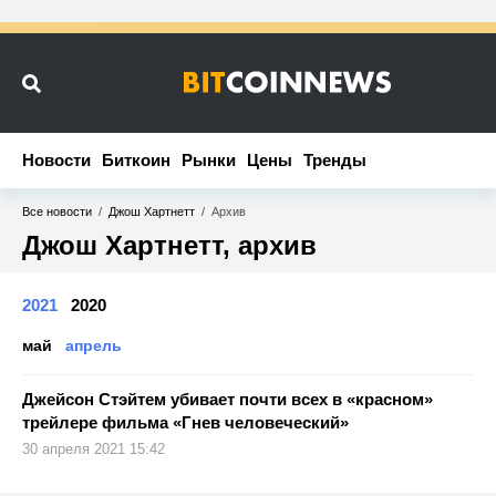
Новости
Новости
Биткоин
Биткоин
Рынки
Рынки
Цены
Цены
Тренды
Тренды
Все новости
/
Джош Хартнетт
/
Архив
Джош Хартнетт, архив
2021
2020
май
апрель
Джейсон Стэйтем убивает почти всех в «красном»
трейлере фильма «Гнев человеческий»
30 апреля 2021 15:42