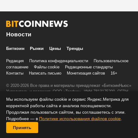
Новости
Биткоин
Рынки
Цены
Тренды
Редакция
Политика конфиденциальности
Пользовательское
соглашение
Файлы cookie
Редакционные стандарты
Контакты
Написать письмо
Монетизация сайтов
16+
© 2020-2026 Все права и материалы принадлежат «БиткоинНьюс»
Учредитель и редакция: ООО «Трафик», ИНН 7813175200, ОГРН
1027806866724, 197022, г. Санкт-Петербург, ул. Льва Толстого, д.
Мы используем файлы cookie и сервис Яндекс.Метрика для
1–3, литер А, помещение 40-Н, комната 12
корректной работы сайта и анализа посещаемости.
При копировании информации ставить активную ссылку на
Продолжая пользоваться сайтом, вы соглашаетесь с этим.
BitcoinNews.ru:
Подробнее — в
Политике использования файлов cookie
.
Принять