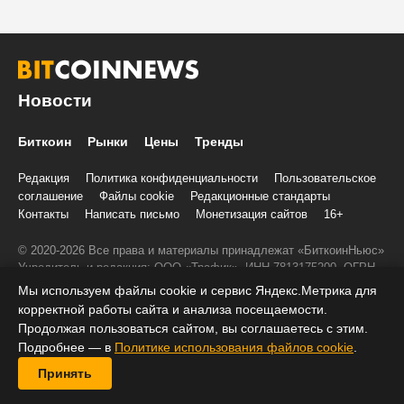
Новости
Биткоин
Рынки
Цены
Тренды
Редакция
Политика конфиденциальности
Пользовательское
соглашение
Файлы cookie
Редакционные стандарты
Контакты
Написать письмо
Монетизация сайтов
16+
© 2020-2026 Все права и материалы принадлежат «БиткоинНьюс»
Учредитель и редакция: ООО «Трафик», ИНН 7813175200, ОГРН
1027806866724, 197022, г. Санкт-Петербург, ул. Льва Толстого, д.
Мы используем файлы cookie и сервис Яндекс.Метрика для
1–3, литер А, помещение 40-Н, комната 12
корректной работы сайта и анализа посещаемости.
При копировании информации ставить активную ссылку на
Продолжая пользоваться сайтом, вы соглашаетесь с этим.
BitcoinNews.ru:
Подробнее — в
Политике использования файлов cookie
.
Принять