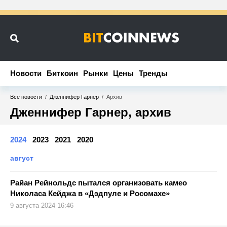
Новости
Новости
Биткоин
Биткоин
Рынки
Рынки
Цены
Цены
Тренды
Тренды
Все новости
/
Дженнифер Гарнер
/
Архив
Дженнифер Гарнер, архив
2024
2023
2021
2020
август
Райан Рейнольдс пытался организовать камео
Николаса Кейджа в «Дэдпуле и Росомахе»
9 августа 2024 16:46