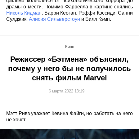
фильма колеблется от психологического хоррора до
драмы о мести. Помимо Фаррелла в картине снялись
Николь Кидман
, Барри Кеоган, Рэффи Кэссиди, Санни
Сулджик,
Алисия Сильверстоун
и Билл Кэмп.
Кино
Режиссер «Бэтмена» объяснил,
почему у него бы не получилось
снять фильм Marvel
6 марта 2022 13:19
Мэтт Ривз уважает Кевина Файги, но работать на него
не хочет.