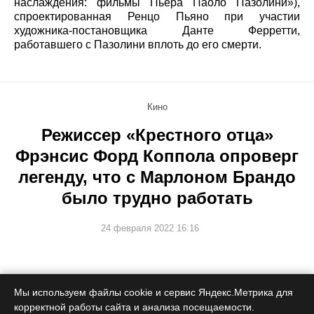
наслаждения: фильмы Пьера Паоло Пазолини»),
спроектированная Ренцо Пьяно при участии
художника-постановщика Данте Ферретти,
работавшего с Пазолини вплоть до его смерти.
Кино
Режиссер «Крестного отца»
Фрэнсис Форд Коппола опроверг
легенду, что с Марлоном Брандо
было трудно работать
24 февраля 2022 16:16
Он считает, что актер был гением.
Мы используем файлы cookie и сервис Яндекс.Метрика для
корректной работы сайта и анализа посещаемости.