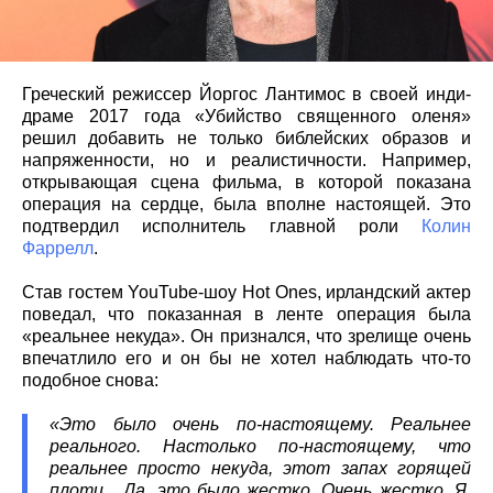
Греческий режиссер Йоргос Лантимос в своей инди-
драме 2017 года «Убийство священного оленя»
решил добавить не только библейских образов и
напряженности, но и реалистичности. Например,
открывающая сцена фильма, в которой показана
операция на сердце, была вполне настоящей. Это
подтвердил исполнитель главной роли
Колин
Фаррелл
.
Став гостем YouTube-шоу Hot Ones, ирландский актер
поведал, что показанная в ленте операция была
«реальнее некуда». Он признался, что зрелище очень
впечатлило его и он бы не хотел наблюдать что-то
подобное снова:
«Это было очень по-настоящему. Реальнее
реального. Настолько по-настоящему, что
реальнее просто некуда, этот запах горящей
плоти... Да, это было жестко. Очень жестко. Я,