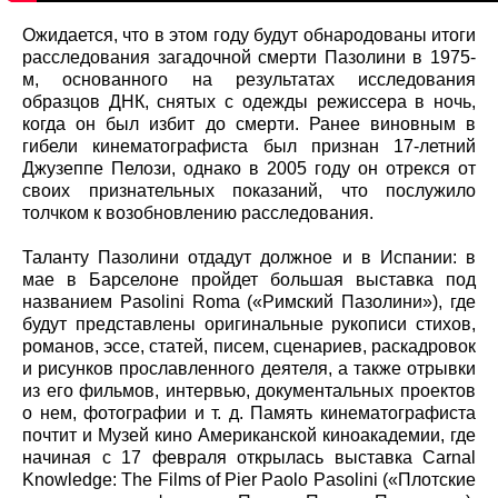
Ожидается, что в этом году будут обнародованы итоги
расследования загадочной смерти Пазолини в 1975-
м, основанного на результатах исследования
образцов ДНК, снятых с одежды режиссера в ночь,
когда он был избит до смерти. Ранее виновным в
гибели кинематографиста был признан 17-летний
Джузеппе Пелози, однако в 2005 году он отрекся от
своих признательных показаний, что послужило
толчком к возобновлению расследования.
Таланту Пазолини отдадут должное и в Испании: в
мае в Барселоне пройдет большая выставка под
названием Pasolini Roma («Римский Пазолини»), где
будут представлены оригинальные рукописи стихов,
романов, эссе, статей, писем, сценариев, раскадровок
и рисунков прославленного деятеля, а также отрывки
из его фильмов, интервью, документальных проектов
о нем, фотографии и т. д. Память кинематографиста
почтит и Музей кино Американской киноакадемии, где
начиная с 17 февраля открылась выставка Carnal
Knowledge: The Films of Pier Paolo Pasolini («Плотские