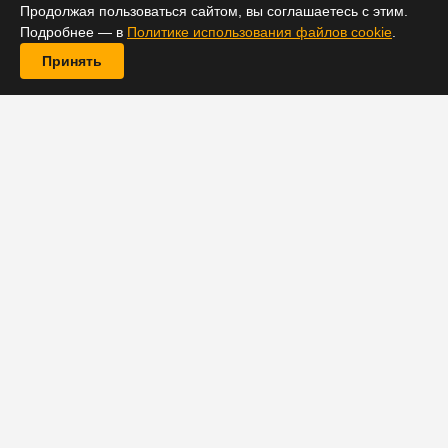
Продолжая пользоваться сайтом, вы соглашаетесь с этим.
Подробнее — в
Политике использования файлов cookie
.
Принять
Хотя талант Марлона Брандо трудно подвергать
сомнению, репутация у актера оставляла желать
лучшего, поскольку многие заявляли, что с ним
«трудно работать». Правда, у создателя «Крестного
отца» Фрэнсиса Форда Копполы на этот счет свое
мнение.
В новом интервью изданию GQ режиссер
прокомментировал давнюю дискуссию о творчестве
Брандо и заявил, что у звезды просто был другой