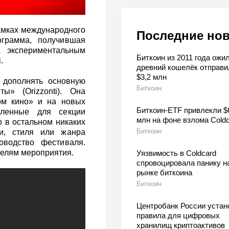
рамках международного
Последние но
грамма, получившая
а экспериментальным
Биткоин из 2011 года ожил
.
древний кошелёк отправи
$3,2 млн
т дополнять основную
Биткоин
ы» (Orizzonti). Она
ом кино» и на новых
Биткоин-ETF привлекли $
вленные для секции
млн на фоне взлома Coldc
но в остальном никаких
Биткоин
ти, стиля или жанра
оводство фестиваля.
телям мероприятия.
Уязвимость в Coldcard
спровоцировала панику н
рынке биткоина
Биткоин
Центробанк России устан
правила для цифровых
хранилищ криптоактивов