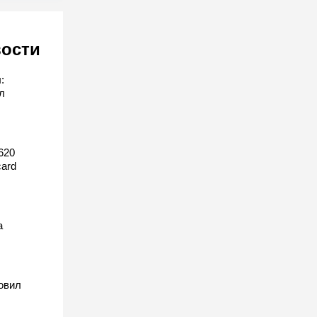
вости
:
л
620
ard
а
овил