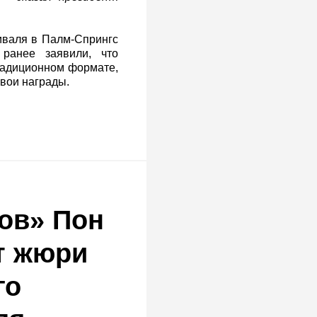
иваля в Палм-Спрингс
ранее заявили, что
традиционном формате,
свои награды.
ов» Пон
т жюри
го