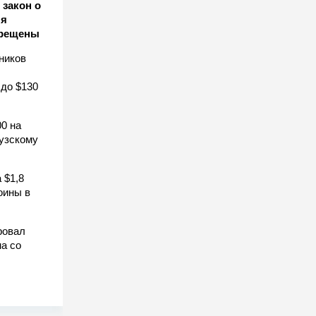
закон о
ля
прещены
ников
 до $130
0 на
узскому
 $1,8
оины в
ровал
а со