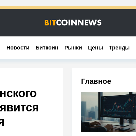
Новости
Новости
Биткоин
Биткоин
Рынки
Рынки
Цены
Цены
Тренды
Тренды
Главное
нского
явится
я