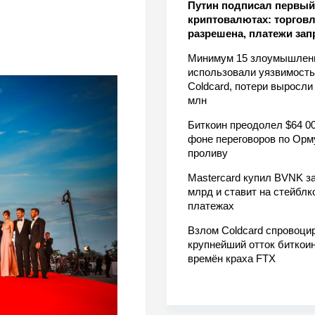
Путин подписал первый 
криптовалютах: торгов
разрешена, платежи за
Минимум 15 злоумышлен
использовали уязвимость
Coldcard, потери выросли
млн
Биткоин преодолел $64 00
фоне переговоров по Орм
проливу
Mastercard купил BVNK за
млрд и ставит на стейблк
платежах
Взлом Coldcard спровоци
крупнейший отток биткоин
времён краха FTX