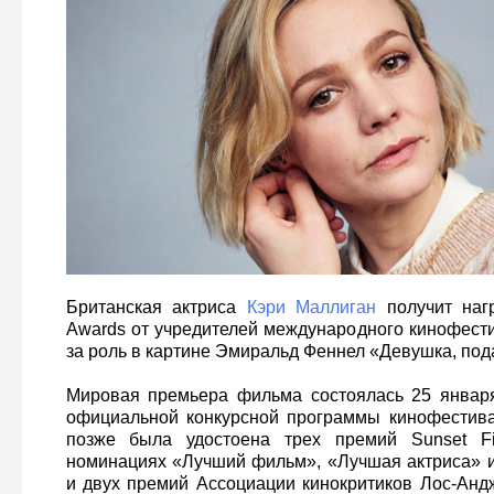
Британская актриса
Кэри Маллиган
получит награ
Awards от учредителей международного кинофест
за роль в картине Эмиральд Феннел «Девушка, по
Мировая премьера фильма состоялась 25 января
официальной конкурсной программы кинофестива
позже была удостоена трех премий Sunset Fi
номинациях «Лучший фильм», «Лучшая актриса» 
и двух премий Ассоциации кинокритиков Лос-Анд