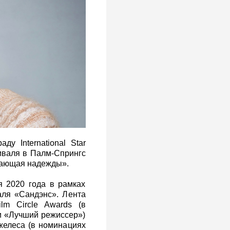
ду International Star
иваля в Палм-Спрингс
дающая надежды».
 2020 года в рамках
ля «Сандэнс». Лента
lm Circle Awards (в
и «Лучший режиссер»)
желеса (в номинациях