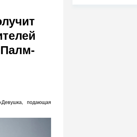
олучит
ителей
 Палм-
«Девушка, подающая