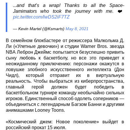
...and that’s a wrap! Thanks to all the Space-
Jamimators who took the journey with me. ❤️
pic.twitter.com/lwDS2iF7TZ
— Kevin Martel (@Ksmarts)
May 8, 2021
В семейном блокбастере от режиссера Малкольма Д.
Ли («Улетные девочки») и студии Warner Bros. звезда
NBA Леброн Джеймс попытается безуспешно привить
сыну любовь к баскетболу, но все это приведет к
неожиданному приключению: персонажи окажутся в
ловушке злобного искусственного интеллекта (Дон
Чидл), который отправит их в виртуальную
реальность. Чтобы выбраться из киберпространства,
главный герой должен будет победить в
баскетбольном турнире команду необычайно сильных
игроков. Единственный способ одолеть соперников —
объединиться с легендарным Багзом Банни и другими
анимашками Looney Toons.
«Космический джем: Новое поколение» выйдет в
российский прокат 15 июля.