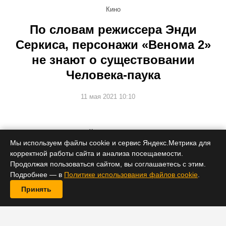
Кино
По словам режиссера Энди
Серкиса, персонажи «Венома 2»
не знают о существовании
Человека-паука
11 мая 2021 10:10
Но отсылок к паучьей франшизе в фильме все равно
будет много.
Мы используем файлы cookie и сервис Яндекс.Метрика для
корректной работы сайта и анализа посещаемости.
Продолжая пользоваться сайтом, вы соглашаетесь с этим.
Подробнее — в
Политике использования файлов cookie
.
Принять