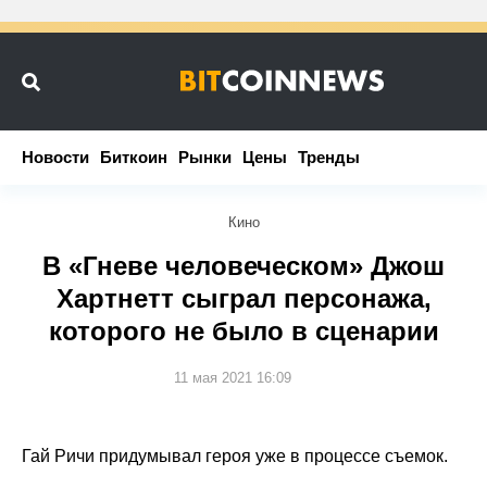
Новости
Новости
Биткоин
Биткоин
Рынки
Рынки
Цены
Цены
Тренды
Тренды
Кино
В «Гневе человеческом» Джош
Хартнетт сыграл персонажа,
которого не было в сценарии
11 мая 2021 16:09
Гай Ричи придумывал героя уже в процессе съемок.