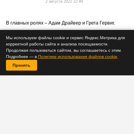
2 августа 2022 22:49
В главных ролях – Адам Драйвер и Грета Гервиг.
Мы используем файлы cookie и сервис Яндекс.Метрика для
корректной работы сайта и анализа посещаемости.
Продолжая пользоваться сайтом, вы соглашаетесь с этим.
Подробнее — в
Политике использования файлов cookie
.
Принять
Как передает Variety, черная комедия «Белый шум»
станет фильмом-открытием предстоящего Нью-
Йоркского кинофестиваля, который начнется 30
сентября. В основу фильма лег одноименный