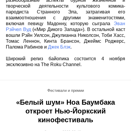
разнообразные аспекты бурной жизненной и
творческой деятельности культового комика-
пародиста Странного Эла, затрагивая его
взаимоотношения с другими знаменитостями,
включая певицу Мадонну, которую сыграла
Эван
Рэйчел Вуд
(«Мир Дикого Запада»). В остальной каст
вошли Рэйн Уилсон, Джулианна Николсон, Тоби Хасс,
Томас Леннон, Кинта Брансон, Джеймс Роджерс,
Палома Рабинов и
Джек Блэк
.
Широкий релиз байопика состоится 4 ноября
эксклюзивно на The Roku Channel.
Фестивали и премии
«Белый шум» Ноа Баумбака
откроет Нью-Йоркский
кинофестиваль