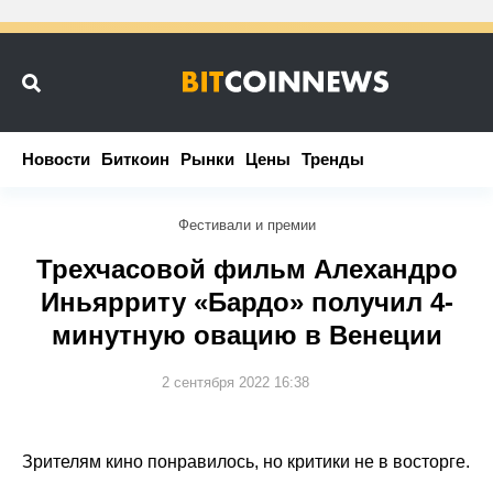
Новости
Новости
Биткоин
Биткоин
Рынки
Рынки
Цены
Цены
Тренды
Тренды
Фестивали и премии
Трехчасовой фильм Алехандро
Иньярриту «Бардо» получил 4-
минутную овацию в Венеции
2 сентября 2022 16:38
Зрителям кино понравилось, но критики не в восторге.