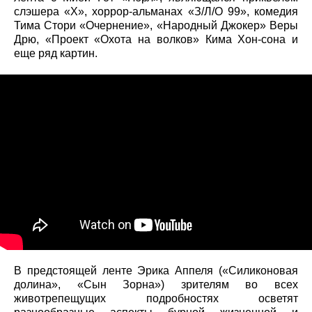
слэшера «X», хоррор-альманах «З/Л/О 99», комедия
Тима Стори «Очернение», «Народный Джокер» Веры
Дрю, «Проект «Охота на волков» Кима Хон-сона и
еще ряд картин.
В предстоящей ленте Эрика Аппеля («Силиконовая
долина», «Сын Зорна») зрителям во всех
животрепещущих подробностях осветят