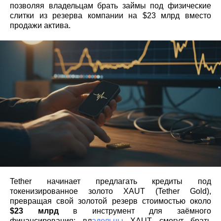
позволяя владельцам брать займы под физические
слитки из резерва компании на $23 млрд вместо
продажи актива.
Tether начинает предлагать кредиты под
токенизированное золото XAUT (Tether Gold),
превращая свой золотой резерв стоимостью около
$23 млрд
в инструмент для заёмного
финансирования: вл
адельцы
XAUT смогут брать