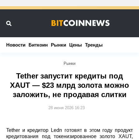
Новости
Новости
Биткоин
Биткоин
Рынки
Рынки
Цены
Цены
Тренды
Тренды
Рынки
Tether запустит кредиты под
XAUT — $23 млрд золота можно
заложить, не продавая слитки
28 июня 2026 16:23
Tether и кредитор Ledn готовят в этом году продукт
кредитования под токенизированное золото XAUT,