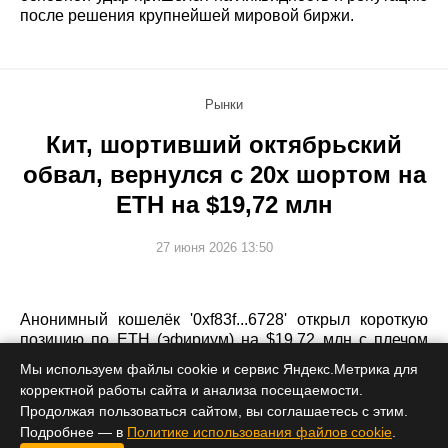
после решения крупнейшей мировой биржи.
Рынки
Кит, шортивший октябрьский
обвал, вернулся с 20x шортом на
ETH на $19,72 млн
27 июня 2026 13:50
Анонимный кошелёк '0xf83f...6728' открыл короткую
позицию по ETH (эфириум) на $19,72 млн с плечом
20x при среднем входе около $1 565; при падении
Мы используем файлы cookie и сервис Яндекс.Метрика для
эфира до $1 375 нереализованная прибыль могла бы
корректной работы сайта и анализа посещаемости.
вырасти примерно до $2,39 млн.
Продолжая пользоваться сайтом, вы соглашаетесь с этим.
Подробнее — в
Политике использования файлов cookie
.