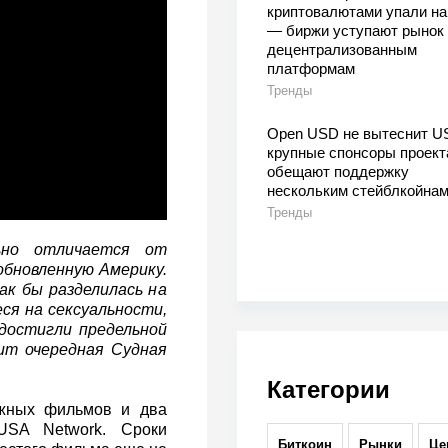
криптовалютами упали на
— биржи уступают рынок
децентрализованным
платформам
Тренды
Open USD не вытеснит U
крупные спонсоры проект
обещают поддержку
нескольким стейблкойна
Тренды
ьно отличается от
обновленную Америку.
ак бы разделилась на
ся на сексуальности,
 достигли предельной
ит очередная Судная
Категории
ажных фильмов и два
USA Network. Сроки
Биткоин
Рынки
Це