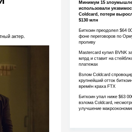
и
Минимум 15 злоумышл
использовали уязвимос
Coldcard, потери вырос
$130 млн
Биткоин преодолел $64 00
фоне переговоров по Орм
тный актер.
проливу
Mastercard купил BVNK за
млрд и ставит на стейблк
платежах
Взлом Coldcard спровоци
крупнейший отток биткоин
времён краха FTX
Биткоин упал ниже $63 00
взлома Coldcard, несмотр
улучшение макроэкономи