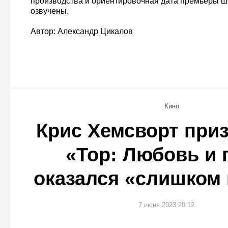
производства и ориентировочная дата премьеры ш
озвучены.
Автор: Александр Цикалов
Кино
Крис Хемсворт приз
«Тор: Любовь и 
оказался «слишком
7 июня 2023 20:12