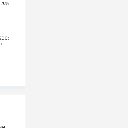
 70%
SDC:
а
м
ны