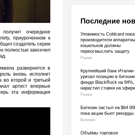
Последние но
 получит очередное
Уязвимость Coldcard пока
iety, приуроченном к
производители аппаратн
бщил создатель серии
кошельков должны
н полностью закончил
переосмыслить защиту
ад.
Рынки
иквела развернется в
Крупнейший банк Италии
роль вновь исполнит
урезал позицию в биткоин
 во второй и третьей
фонде BlackRock на 94%,
риал артист впервые
нарастил ставки на эфир
перь эта информация
Рынки
Биткоин застыл на $64 00
пока акции бьют рекорды
Биткоин
Объёмы торговли