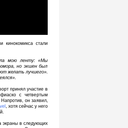
и кинокомикса стали
ала мою ленту: «Мы
юмора, но экшен был
ют желать лучшего».
еялся».
ворт принял участие в
 фиаско с четвертым
 Напротив, он заявил,
vel
, хотя сейчас у него
й.
на экраны в следующих