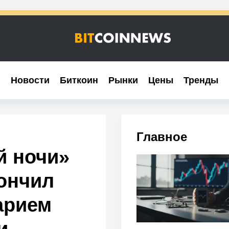
Новости
Новости
Биткоин
Биткоин
Рынки
Рынки
Цены
Цены
Тренды
Тренды
Главное
й ночи»
кончил
арием