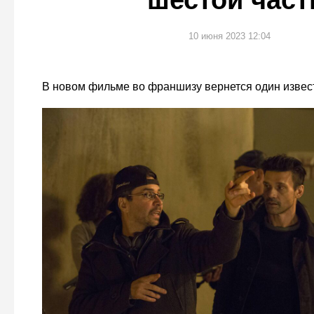
шестой част
10 июня 2023 12:04
В новом фильме во франшизу вернется один извес