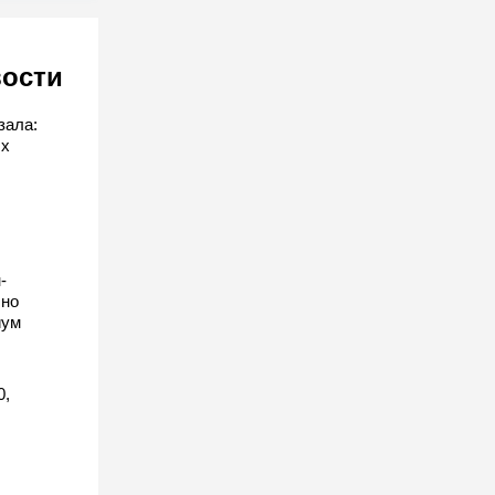
вости
зала:
ых
-
 но
иум
0,