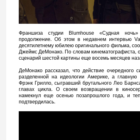
Франшиза студии Blumhouse «Судная ночь»
продолжение. Об этом в недавнем интервью Var
десятилетнему юбилею оригинального фильма, соо
Джеймс ДеМонако. По словам кинематографиста, о
сценарий шестой картины еще восемь месяцев наз
ДеМонако рассказал, что действие очередного с
разделенной на идеологии Америке, а главную 
Фрэнк Грилло, сыгравший брутального Лео Барнса
главах цикла. О своем возвращении в киносе
намекнул еще осенью позапрошлого года, и те
подтвердилась.