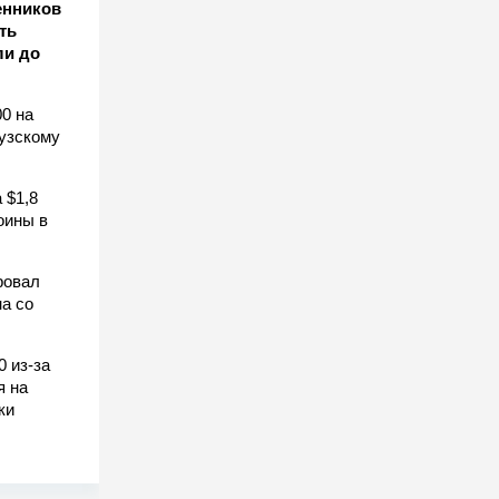
енников
ть
ли до
0 на
узскому
 $1,8
оины в
ровал
а со
0 из-за
я на
ки