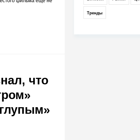
естого фильма еще не
Тренды
нал, что
гром»
 глупым»