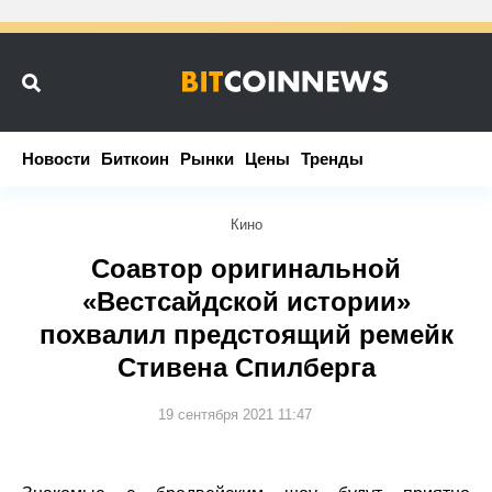
Новости
Новости
Биткоин
Биткоин
Рынки
Рынки
Цены
Цены
Тренды
Тренды
Кино
Соавтор оригинальной
«Вестсайдской истории»
похвалил предстоящий ремейк
Стивена Спилберга
19 сентября 2021 11:47