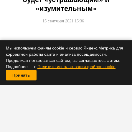
«изумительным»
15 сентября 2021 15:36
Мы используем файлы cookie и сервис Яндекс.Метрика для
Лента, как сообщается, будет гораздо ближе к
оригинальной повести Клайва Баркера, чем
корректной работы сайта и анализа посещаемости.
предыдущие части.
Продолжая пользоваться сайтом, вы соглашаетесь с этим.
Подробнее — в
Политике использования файлов cookie
.
Принять