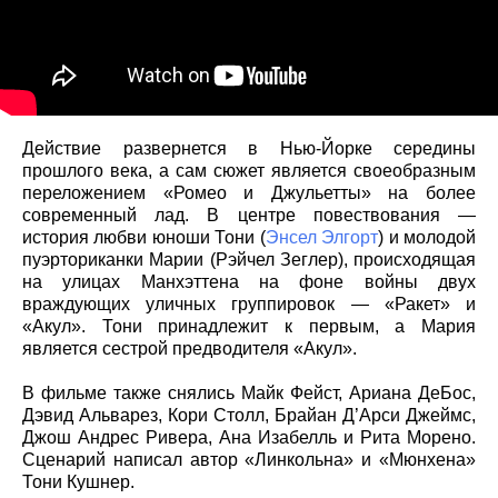
Действие развернется в Нью-Йорке середины
прошлого века, а сам сюжет является своеобразным
переложением «Ромео и Джульетты» на более
современный лад. В центре повествования —
история любви юноши Тони (
Энсел Элгорт
) и молодой
пуэрториканки Марии (Рэйчел Зеглер), происходящая
на улицах Манхэттена на фоне войны двух
враждующих уличных группировок — «Ракет» и
«Акул». Тони принадлежит к первым, а Мария
является сестрой предводителя «Акул».
В фильме также снялись Майк Фейст, Ариана ДеБос,
Дэвид Альварез, Кори Столл, Брайан Д’Арси Джеймс,
Джош Андрес Ривера, Ана Изабелль и Рита Морено.
Сценарий написал автор «Линкольна» и «Мюнхена»
Тони Кушнер.