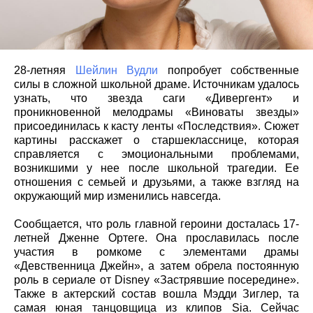
28-летняя
Шейлин Вудли
попробует собственные
силы в сложной школьной драме. Источникам удалось
узнать, что звезда саги «Дивергент» и
проникновенной мелодрамы «Виноваты звезды»
присоединилась к касту ленты «Последствия». Сюжет
картины расскажет о старшекласснице, которая
справляется с эмоциональными проблемами,
возникшими у нее после школьной трагедии. Ее
отношения с семьей и друзьями, а также взгляд на
окружающий мир изменились навсегда.
Сообщается, что роль главной героини досталась 17-
летней Дженне Ортеге. Она прославилась после
участия в ромкоме с элементами драмы
«Девственница Джейн», а затем обрела постоянную
роль в сериале от Disney «Застрявшие посередине».
Также в актерский состав вошла Мэдди Зиглер, та
самая юная танцовщица из клипов Sia. Сейчас