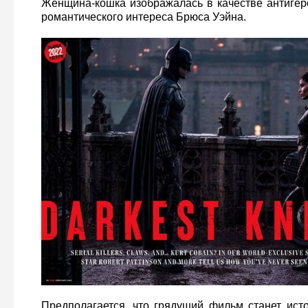
Женщина-кошка изображалась в качестве антигер
романтического интереса Брюса Уэйна.
Предполагается, что грядущий фильм станет ист