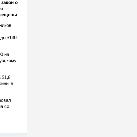
закон о
ля
прещены
ников
 до $130
0 на
узскому
 $1,8
оины в
ровал
а со