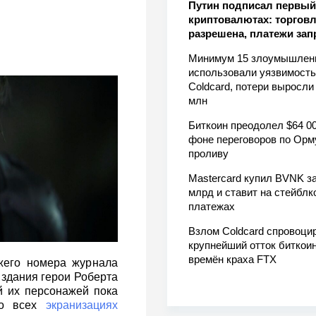
Путин подписал первый 
криптовалютах: торгов
разрешена, платежи за
Минимум 15 злоумышлен
использовали уязвимость
Coldcard, потери выросли
млн
Биткоин преодолел $64 00
фоне переговоров по Орм
проливу
Mastercard купил BVNK за
млрд и ставит на стейблк
платежах
Взлом Coldcard спровоци
крупнейший отток биткоин
времён краха FTX
жего номера журнала
 здания герои Роберта
й их персонажей пока
во всех
экранизациях