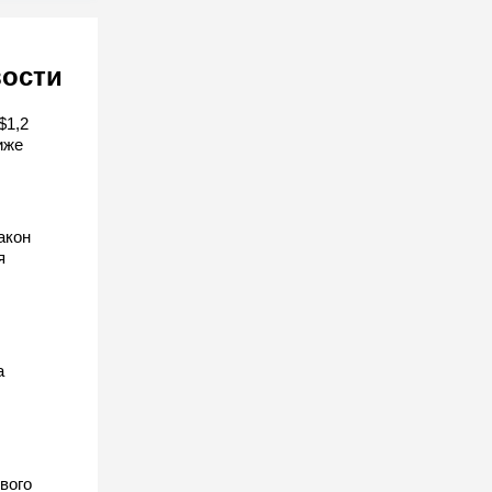
вости
$1,2
иже
акон
я
а
вого