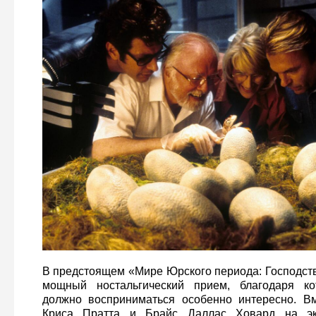
В предстоящем «Мире Юрского периода: Господств
мощный ностальгический прием, благодаря ко
должно восприниматься особенно интересно. В
Криса Пратта и Брайс Даллас Ховард на эк