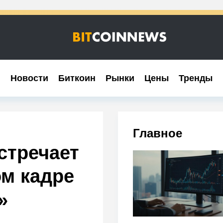
Новости
Новости
Биткоин
Биткоин
Рынки
Рынки
Цены
Цены
Тренды
Тренды
Главное
стречает
ом кадре
»