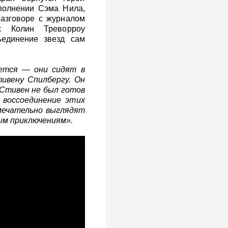
полнении Сэма Нила,
азговоре с журналом
х Колин Треворроу
ъединение звезд сам
яется — они сидят в
ивену Спилбергу. Он
 Стивен не был готов
 воссоединение этих
амечательно выглядят
ым приключениям».