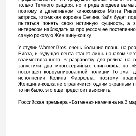
только Темного рыцаря, но и ряда злодеев вымы
поэтому в детективном кинокомиксе Мэтта Ривз
актриса, готэмская воровка Селина Кайл будет, по
пытаться понять свою истинную сущность, а з
интересом наблюдать за процессом ее постепенно
самую роковую Женщину-кошку.
У студии Warner Bros. очень большие планы на р
Ривза, и будущая лента станет лишь началом чег
взаимосвязанного. В разработку для релиза на
запустили два многосерийных спин-оффа по «Б
посвящен коррумпированной полиции Готэма, 
исполнении Колина Фаррелла, поэтому практ
Женщина-кошка не ограничится одним экранным по
то ни было, это еще предстоит выяснить.
Российская премьера «Бэтмена» намечена на 3 мар