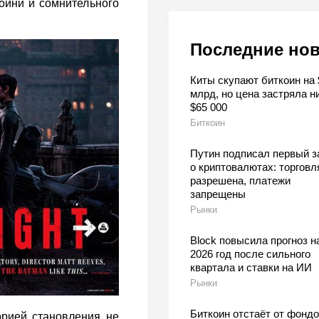
оини и сомнительного
Последние но
Киты скупают биткоин на 
млрд, но цена застряла н
$65 000
Биткоин
Путин подписал первый з
о криптовалютах: торговл
разрешена, платежи
запрещены
Рынки
Block повысила прогноз н
2026 год после сильного
квартала и ставки на ИИ
Рынки
Биткоин отстаёт от фондо
орией становления не