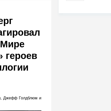
ерг
агировал
«Мире
» героев
илогии
л, Джефф Голдблюм и