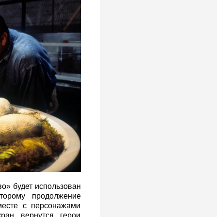
о» будет использован
торому продолжение
месте с персонажами
ран вернутся герои