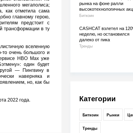
рынка на фоне ралли
шленного мегаполиса;
высокотехнологичных ак
а, как отметила сама
Биткоин
добно главному герою,
рителям предстоит с
CASHCAT взлетел на 120
й трансформации в ту
неделю, но остановился
далеко от пика
еалистичную вселенную
Тренды
о-то очень большого и
 сервисе HBO Max уже
этмену»: один будет
другой — Пингвину в
ически наверняка и
явлением, но, как бы
Категории
та 2022 года.
Биткоин
Рынки
Це
Тренды