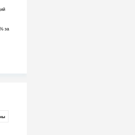
ций
% за
ны