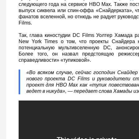
следующего года на сервисе HBO Max. Также пос
выпуск сиквела или спин-оффа «Снайдерката», чт
фанатов вселенной, но отнюдь не радует руководс
Films.
Так, глава киностудии DC Films Уолтер Хамада р
New York Times о том, что проекты Снайдера 
потенциальную мультивселенную DC, анонсиро
Более того, он назвал предстоящую режиссе
справедливости» «тупиковой».
«Во всяком случае, сейчас господин Снайде
нового проекта DC Films и руководители с
проект для HBO Max как «тупик повествован
ведет в никуда», — передает слова Хамады из