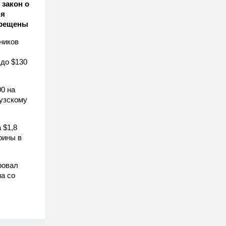
закон о
ля
прещены
ников
 до $130
0 на
узскому
 $1,8
оины в
ровал
а со