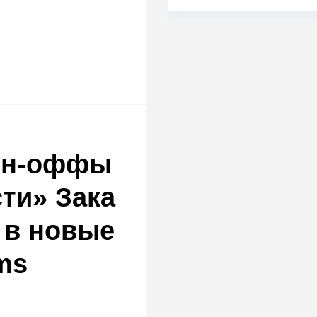
ин-оффы
ти» Зака
 в новые
ms