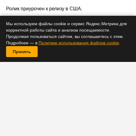
Ролик приурочен к релизу в США.
Мы используем файлы cookie и сервис Яндекс.Метрика для
корректной работы сайта и анализа посещаемости.
Продолжая пользоваться сайтом, вы соглашаетесь с этим.
Подробнее — в
Политике использования файлов cookie
.
Принять
«Гнев человеческий» успешно покоряет российский
прокат уже вторую неделю, однако на территории
США новая картина Гая Ричи только готовится к
релизу. До «домашней» премьеры нового
остросюжетного триллера от режиссера
«Джентльменов» осталась ровно одна неделя, и в