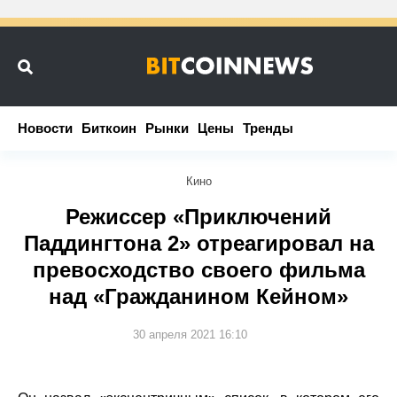
Новости
Новости
Биткоин
Биткоин
Рынки
Рынки
Цены
Цены
Тренды
Тренды
Кино
Режиссер «Приключений
Паддингтона 2» отреагировал на
превосходство своего фильма
над «Гражданином Кейном»
30 апреля 2021 16:10