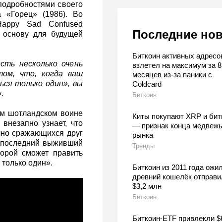
подробностями своего
 «Горец» (1986). Во
Happy Sad Confused
Последние но
 основу для будущей
Биткоин активных адресо
сть несколько очень
взлетел на максимум за 8
том, что, когда ваш
месяцев из-за паники с
ся только один», вы
Coldcard
.
Биткоин
ом шотландском воине
Киты покупают XRP и бит
внезапно узнает, что
— признак конца медвежь
чно сражающихся друг
рынка
, последний выживший
Тренды
торой сможет править
 только один».
Биткоин из 2011 года ожил
древний кошелёк отправи
$3,2 млн
Биткоин
Биткоин-ETF привлекли $