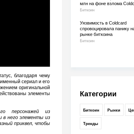
млн на фоне взлома Coldc
Биткоин
Уязвимость в Coldcard
спровоцировала панику н
рынке биткоина
Биткоин
атус, благодаря чему
оименный сериал и его
жением оригинальной
Категории
адействованы элементы
Биткоин
Рынки
Це
го персонажей из
и в него элементы из
азный приквел, чтобы
Тренды