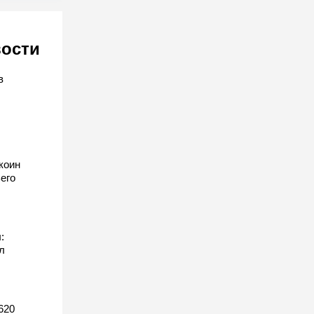
вости
в
коин
его
:
л
620