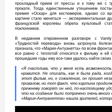
прохладный прием от прессы и к тому же с т
прокате. Тогда единственным утешением пост
премия «Оскар» для костюмеров, однако со в
картине стало меняться — экспериментальная д
французской королевы обрела культовый ст
поклонников.
В недавнем откровенном разговоре с Vanity 
«Трудностей перевода» вновь затронула болезн
признала, что «Мария-Антуанетта» по всем фронта
все равно с теплотой относится к фильму и ей о
прошедшие годы ему все-таки удалось найти своих 
«Я счастлива, что у меня есть возможность
нравится. Не описать, как я была рада, ког
этот фильм, но, к сожалению, он прошел не
провалом, но тот факт, что картина продолж
прежнему говорят он ней, по-настоящему уд
что на создание было потрачено очень много 
«Мария-Антуанетта» нашла зрителей, котор