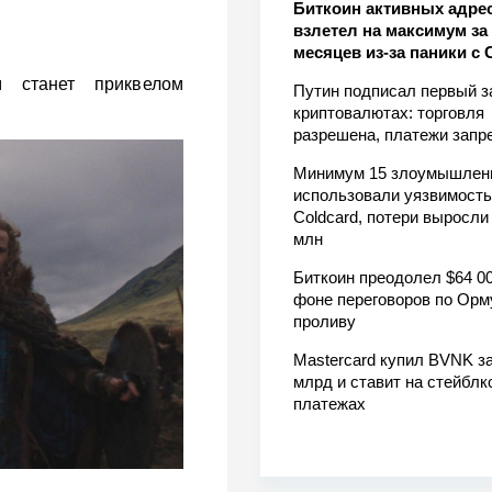
Биткоин активных адре
взлетел на максимум за 
месяцев из-за паники с 
 станет приквелом
Путин подписал первый з
криптовалютах: торговля
разрешена, платежи зап
Минимум 15 злоумышлен
использовали уязвимость
Coldcard, потери выросли
млн
Биткоин преодолел $64 00
фоне переговоров по Орм
проливу
Mastercard купил BVNK за
млрд и ставит на стейблк
платежах