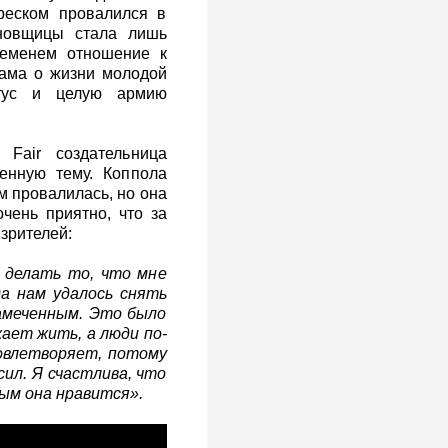
реском провалился в
ановщицы стала лишь
ременем отношение к
рама о жизни молодой
атус и целую армию
Fair создательница
енную тему. Коппола
м провалилась, но она
чень приятно, что за
зрителей:
 делать то, что мне
да нам удалось снять
замеченным. Это было
ает жить, а люди по-
овлетворяет, потому
сил. Я счастлива, что
ым она нравится».