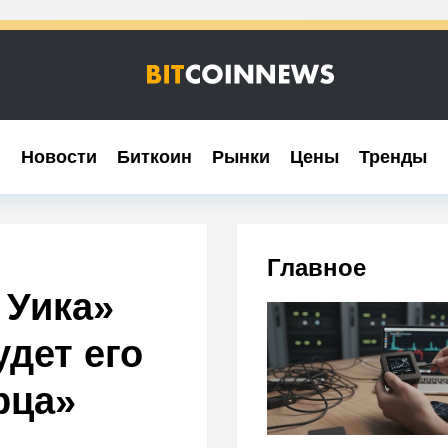
Новости
Новости
Биткоин
Биткоин
Рынки
Рынки
Цены
Цены
Тренды
Тренды
Главное
 Уика»
удет его
рца»