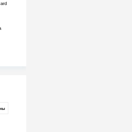
ard
а
ны