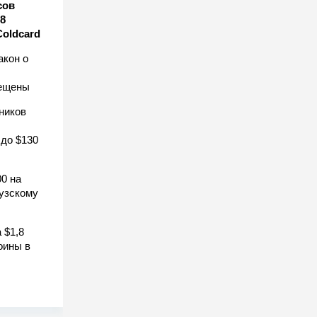
сов
8
Coldcard
акон о
рещены
ников
 до $130
0 на
узскому
 $1,8
оины в