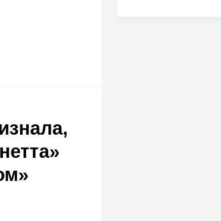
изнала,
нетта»
ом»