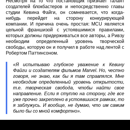
Несмотря на то что постановщик признает талант
создателей блокбастеров и непосредственно главы
студии Кевина Файги, он сомневается, что когда-
нибудь перейдет на сторону конкурирующей
компании. И причина очень простая: MCU является
цельной франшизой с устоявшимися правилами,
которых должны придерживаться все авторы, а Ривзу
необходим определенный уровень творческой
свободы, которую он и получил в работе над лентой с
Робертом Паттинсоном.
«Я испытываю глубокое уважение к Кевину
Файги и создателям фильмов Marvel. Но, честно
говоря, не знаю, как бы я там справлялся. Мне
необходим определенный уровень открытости,
т.е. творческая свобода, чтобы найти свое
направление. Если я ступлю на сторону, где все
уже прочно закреплено в устоявшихся рамках, то
я заблужусь. И вообще, не думаю, что им самим
было бы со мной комфортно».