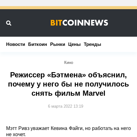
Новости
Новости
Биткоин
Биткоин
Рынки
Рынки
Цены
Цены
Тренды
Тренды
Кино
Режиссер «Бэтмена» объяснил,
почему у него бы не получилось
снять фильм Marvel
6 марта 2022 13:19
Мэтт Ривз уважает Кевина Файги, но работать на него
не хочет.