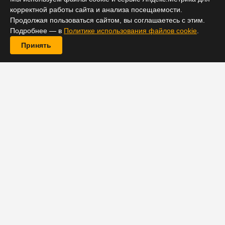
корректной работы сайта и анализа посещаемости.
Продолжая пользоваться сайтом, вы соглашаетесь с этим.
Подробнее — в
Политике использования файлов cookie
.
Принять
Джесси Армстронг, прославившийся как автор
хитового сериала «Наследники», работает над новым
проектом для канала HBO. Как сообщает Deadline,
Армстронг на этот раз возьмется за полнометражный
фильм. На данный момент картина не обзавелась
названием. Сценарий Армстронг напишет