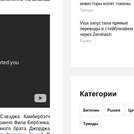
инвесторы копят токены
Тренды
Visa запустила прямые
переводы в стейблкойнах
через Zerohash
Рынки
Категории
Биткоин
Рынки
Це
Сэвэджа Камбербэтч
ранчо Фила Бербэнка,
Тренды
чного брата Джорджа