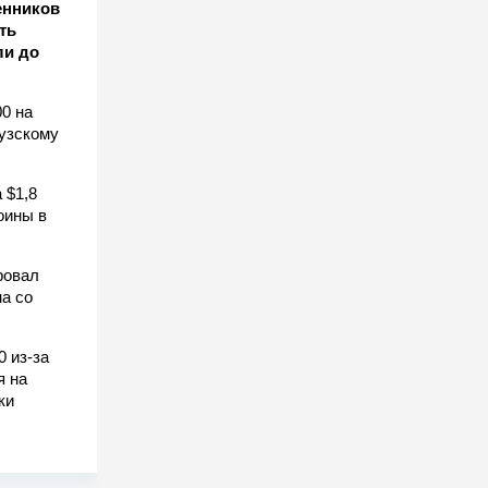
енников
ть
ли до
0 на
узскому
 $1,8
оины в
ровал
а со
0 из-за
я на
ки