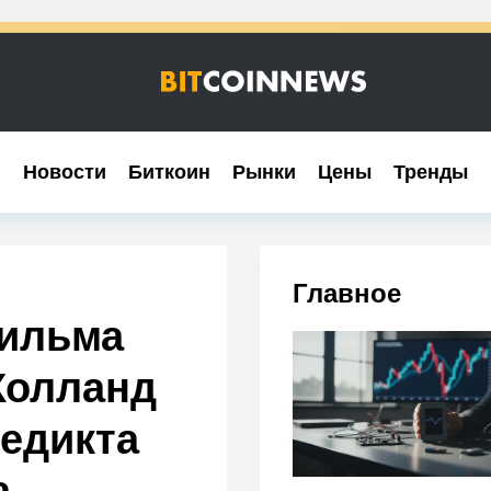
Новости
Новости
Биткоин
Биткоин
Рынки
Рынки
Цены
Цены
Тренды
Тренды
Главное
фильма
Холланд
едикта