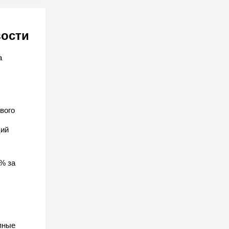
вости
а
вого
ций
% за
пные