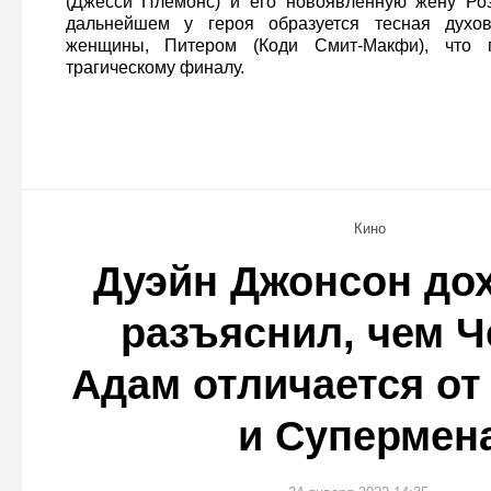
(Джесси Племонс) и его новоявленную жену Роз
дальнейшем у героя образуется тесная духо
женщины, Питером (Коди Смит-Макфи), что 
трагическому финалу.
Кино
Дуэйн Джонсон до
разъяснил, чем 
Адам отличается от
и Супермен