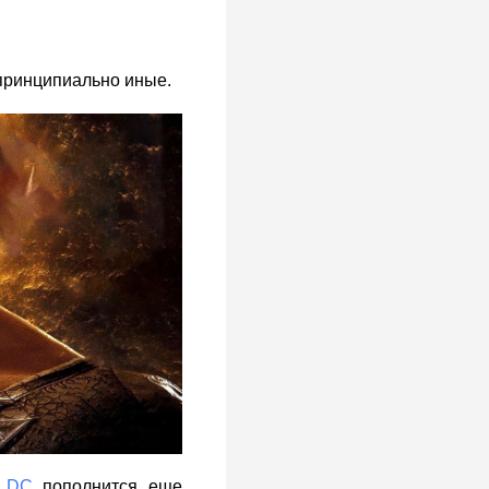
 принципиально иные.
я
DC
пополнится еще