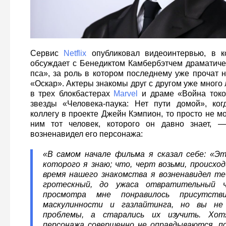
Сервис
Netflix
опубликовал видеоинтервью, в 
обсуждает с Бенедиктом Камбербэтчем драматиче
пса», за роль в котором последнему уже прочат
«Оскар». Актеры знакомы друг с другом уже много 
в трех блокбастерах
Marvel
и драме «Война токо
звезды «Человека-паука: Нет пути домой», ког
коллегу в проекте Джейн Кэмпион, то просто не мо
ним тот человек, которого он давно знает, 
возненавидел его персонажа:
«В самом начале фильма я сказал себе: «Э
которого я знаю; что, черт возьми, происхо
время нашего знакомства я возненавидел те
гротескный, до ужаса отвратительный ч
просмотра мне понравилось присутст
маскулинности и газлайтинга, но вы не
проблемы, а старались их изучить. Хот
персонажа совершенно не оправдываются, п