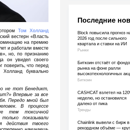
Последние но
котором
Том Холланд
Block повысила прогноз н
ский вестерн «Власть
2026 год после сильного
 номинацию на премию
квартала и ставки на ИИ
лет и работали вместе
Рынки
в», но, по признанию
да он увидел своего
Биткоин отстаёт от фондо
г поверить, что перед
рынка на фоне ралли
— Холланд буквально
высокотехнологичных ак
Биткоин
то не тот Бенедикт,
CASHCAT взлетел на 120
дит?» Впервые за все
неделю, но остановился
бя. Передо мной был
далеко от пика
еловек. В процессе
Тренды
вие тем токсичной
 только показывали
Chainlink вывели с бирж в
я действия твоего
рекордном объёме — кру
остепенно начинаешь