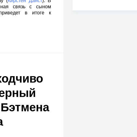
у (
Кирстен Данст
). В
вная связь с сыном
приведет в итоге к
ходчиво
Черный
 Бэтмена
а