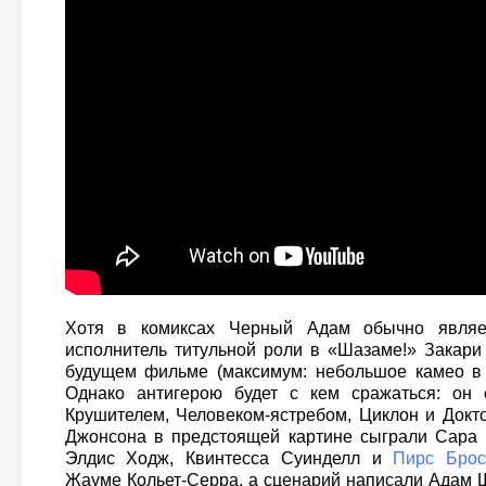
Хотя в комиксах Черный Адам обычно являе
исполнитель титульной роли в «Шазаме!» Закари
будущем фильме (максимум: небольшое камео в 
Однако антигерою будет с кем сражаться: он 
Крушителем, Человеком-ястребом, Циклон и Док
Джонсона в предстоящей картине сыграли Сара 
Элдис Ходж, Квинтесса Суинделл и
Пирс Брос
Жауме Кольет-Серра, а сценарий написали Адам Ш