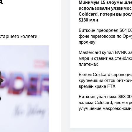
а
Минимум 15 злоумышл
использовали уязвимос
Coldcard, потери вырос
$130 млн
Биткоин преодолел $64 00
фоне переговоров по Орм
старшего коллеги.
проливу
Mastercard купил BVNK за
млрд и ставит на стейблк
платежах
Взлом Coldcard спровоци
крупнейший отток биткоин
времён краха FTX
Биткоин упал ниже $63 00
взлома Coldcard, несмотр
улучшение макроэкономи