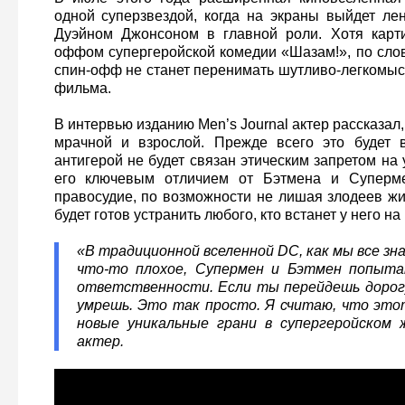
одной суперзвездой, когда на экраны выйдет л
Дуэйном Джонсоном в главной роли. Хотя карти
оффом супергеройской комедии «Шазам!», по слов
спин-офф не станет перенимать шутливо-легкомыс
фильма.
В интервью изданию Men’s Journal актер рассказал,
мрачной и взрослой. Прежде всего это будет 
антигерой не будет связан этическим запретом на у
его ключевым отличием от Бэтмена и Суперме
правосудие, по возможности не лишая злодеев ж
будет готов устранить любого, кто встанет у него на 
«В традиционной вселенной DC, как мы все зн
что-то плохое, Супермен и Бэтмен попыта
ответственности. Если ты перейдешь дорог
умрешь. Это так просто. Я считаю, что это
новые уникальные грани в супергеройском 
актер.