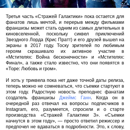
Третья часть «Стражей Галактики» пока остается для
фанатов лишь мечтой, и перерыв между фильмами
франшизы может стать одним из самых длительных в
киновселенной, поскольку сиквел приключений
Звездного Лорда (Крис Пратт) и его друзей вышел на
экраны в 2017 году. Тоску зрителей по любимым
героям скрашивало их активное участие в
«Мстителях: Война бесконечности» и «Мстителях:
Финал», а также стало известно, что они появятся в
«Торе: Любовь и гром».
И хоть у триквела пока нет даже точной даты релиза,
теперь можно не сомневаться, что съемки стартуют в
этом году. Радостную новость преподнес фанатам
создатель франшизы
Джеймс Ганн
. Когда он в
очередной раз отвечал на вопросы подписчиков в
Instagram, его, разумеется, спросили и о старте
производства «Стражей Галактики 3». «Съемки
начнутся в этом году», — просто ответил режиссер и
предпочел не вдаваться в подробности. Это, к слову,