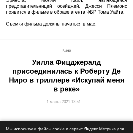
Эрнеста, Молли Кайл, являющейся
представительницей осейджей. Джесси Племонс
появится в фильме в образе агента ФБР Тома Уайта.
Съемки фильма должны начаться в мае.
Кино
Уилла Фицджералд
присоединилась к Роберту Де
Ниро в триллере «Искупай меня
в реке»
1 марта 2021 13:51
За постановку отвечает один из создателей
«Ирландца».
Мы используем файлы cookie и сервис Яндекс.Метрика для