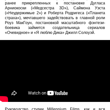
ранее прикрепленных к постановке Дугласа
Арниокоски («Медсестра 3D»), Саймона Уэста
(«Неудержимые 2») и Роберта Родригеса («Планета
страха»), мечтавшего задействовать в главной роли
Роуз МакГоун, постановкой масштабного фэнтези-
боевика займется создательница сериалов
«Очевидное» и «Я люблю Дика» Джилл Солоуэй.
Руководство студии Millennium Films, как и вся