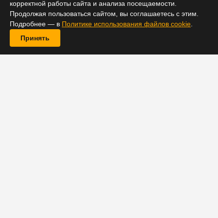
корректной работы сайта и анализа посещаемости.
Продолжая пользоваться сайтом, вы соглашаетесь с этим.
Подробнее — в
Политике использования файлов cookie
.
Принять
В актерском составе триллера с Робертом Де Ниро
«Искупай меня в реке» (Wash Me In The River)
произошло пополнение. По данным портала Deadline,
к творческой команде проекта присоединилась Уилла
Фицджералд («Щегол»). Вместе с упомянутыми в