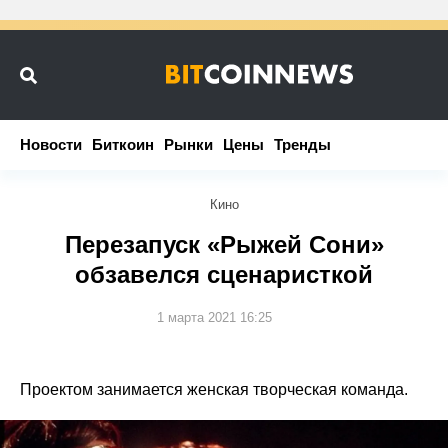
Новости
Новости
Биткоин
Биткоин
Рынки
Рынки
Цены
Цены
Тренды
Тренды
Кино
Перезапуск «Рыжей Сони»
обзавелся сценаристкой
1 марта 2021 16:25
Проектом занимается женская творческая команда.