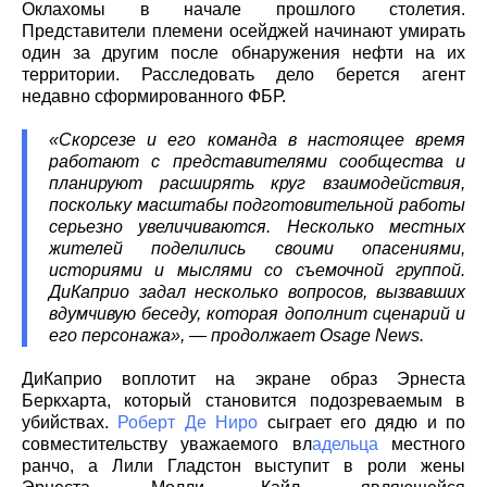
Оклахомы в начале прошлого столетия.
Представители племени осейджей начинают умирать
один за другим после обнаружения нефти на их
территории. Расследовать дело берется агент
недавно сформированного ФБР.
«Скорсезе и его команда в настоящее время
работают с представителями сообщества и
планируют расширять круг взаимодействия,
поскольку масштабы подготовительной работы
серьезно увеличиваются. Несколько местных
жителей поделились своими опасениями,
историями и мыслями со съемочной группой.
ДиКаприо задал несколько вопросов, вызвавших
вдумчивую беседу, которая дополнит сценарий и
его персонажа», — продолжает Osage News.
ДиКаприо воплотит на экране образ Эрнеста
Беркхарта, который становится подозреваемым в
убийствах.
Роберт Де Ниро
сыграет его дядю и по
совместительству уважаемого вл
адельца
местного
ранчо, а Лили Гладстон выступит в роли жены