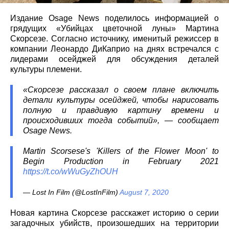
Издание Osage News поделилось информацией о
грядущих «Убийцах цветочной луны» Мартина
Скорсезе. Согласно источнику, именитый режиссер в
компании Леонардо ДиКаприо на днях встречался с
лидерами осейджей для обсуждения деталей
культуры племени.
«Скорсезе рассказал о своем плане включить
детали культуры осейджей, чтобы нарисовать
полную и правдивую картину времени и
происходивших тогда событий», — сообщает
Osage News.
Martin Scorsese's 'Killers of the Flower Moon' to
Begin Production in February 2021
https://t.co/wWuGyZhOUH
— Lost In Film (@LostInFilm)
August 7, 2020
Новая картина Скорсезе расскажет историю о серии
загадочных убийств, произошедших на территории