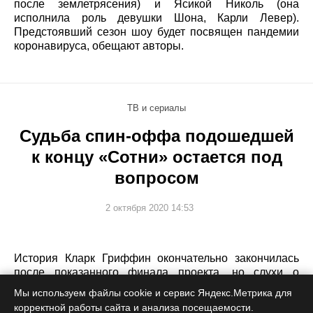
после землетрясения) и Ясикой Николь (она
исполнила роль девушки Шона, Карли Левер).
Предстоявший сезон шоу будет посвящен пандемии
коронавируса, обещают авторы.
ТВ и сериалы
Судьба спин-оффа подошедшей
к концу «Сотни» остается под
вопросом
2 октября 2020 14:53
История Кларк Гриффин окончательно закончилась
после показанного финала проекта, но слухи о
приквеле все еще обсуждаются.
Мы используем файлы cookie и сервис Яндекс.Метрика для
корректной работы сайта и анализа посещаемости.