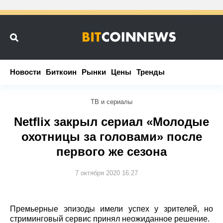
Новости
Новости
Биткоин
Биткоин
Рынки
Рынки
Цены
Цены
Тренды
Тренды
ТВ и сериалы
Netflix закрыл сериал «Молодые
охотницы за головами» после
первого же сезона
7 октября 2020 16:27
Премьерные эпизоды имели успех у зрителей, но
стриминговый сервис принял неожиданное решение.