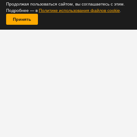
Продолжая пользоваться сайтом, вы соглашаетесь с этим.
Подробнее — в
Политике использования файлов cookie
.
Принять
Статус предполагаемого спин-оффа научно-
фантастической драмы «Сотня» остается
«подвешенным в воздухе», отметил на днях
шоураннер проекта Джейсон Ротенберг.
«Я надеюсь, что однажды мне позвонят и я узнаю
хорошие новости. Я бы хотел продолжить эти
приключения. Я люблю актеров, и я очень люблю мир
сериала», - добавил автор.