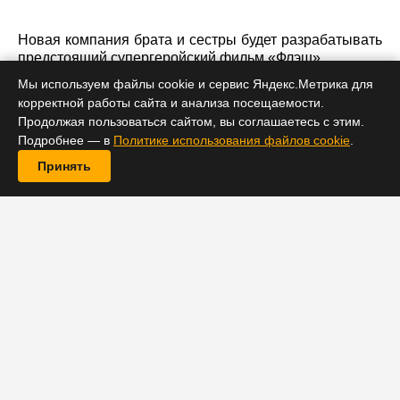
Новая компания брата и сестры будет разрабатывать
предстоящий супергеройский фильм «Флэш».
Мы используем файлы cookie и сервис Яндекс.Метрика для
корректной работы сайта и анализа посещаемости.
Продолжая пользоваться сайтом, вы соглашаетесь с этим.
Подробнее — в
Политике использования файлов cookie
.
Принять
Создатели современной киноадаптации романа
Стивена Кинга «Оно» Андрес и Барбара Мускетти
создали собственный продюсерский центр. Он
займется, в частности, производством предстоящего