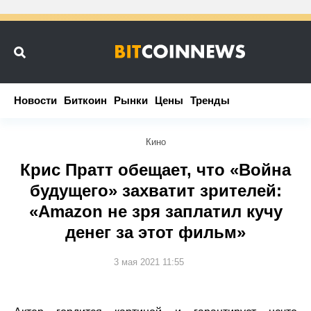
Новости
Новости
Биткоин
Биткоин
Рынки
Рынки
Цены
Цены
Тренды
Тренды
Кино
Крис Пратт обещает, что «Война
будущего» захватит зрителей:
«Amazon не зря заплатил кучу
денег за этот фильм»
3 мая 2021 11:55