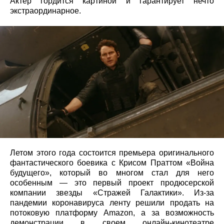
Актер гордится картиной и гарантирует нечто
экстраординарное.
Летом этого года состоится премьера оригинального
фантастического боевика с Крисом Праттом «Война
будущего», который во многом стал для него
особенным — это первый проект продюсерской
компании звезды «Стражей Галактики». Из-за
пандемии коронавируса ленту решили продать на
потоковую платформу Amazon, а за возможность
демонстрации в своем онлайн-кинотеатре