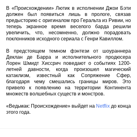
В «Происхождении» Лютик в исполнении Джои Бэти
должен был появиться лишь в прологе, связав
предысторию с оригиналом про Геральта из Ривии, но
теперь экранное время веселого барда решили
увеличить, что, несомненно, должно порадовать
поклонников исходного сериала с Генри Кавиллом.
В предстоящем темном фэнтези от шоураннера
Деклан де Барра и исполнительного продюсера
Лорен Шмидт Хиссрич поведают о событиях 1200-
летней давности, когда произошел магический
катаклизм, известный как Сопряжение Сфер,
благодаря чему смешались границы миров. Это
привело к появлению на территории Континента
множеств волшебных существ и монстров.
«Ведьмак: Происхождение» выйдет на
Netflix
до конца
этого года.