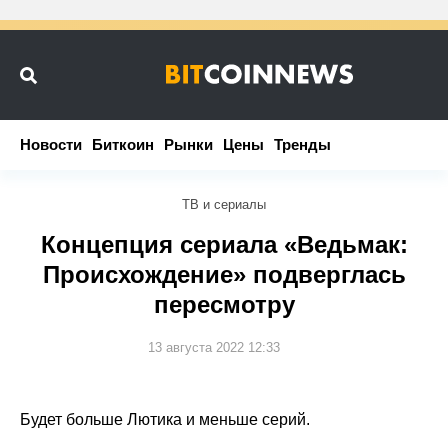
Новости
Новости
Биткоин
Биткоин
Рынки
Рынки
Цены
Цены
Тренды
Тренды
ТВ и сериалы
Концепция сериала «Ведьмак:
Происхождение» подверглась
пересмотру
13 августа 2022 12:33
Будет больше Лютика и меньше серий.