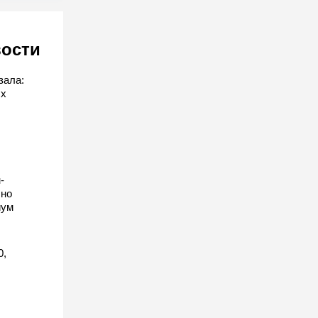
вости
зала:
ых
-
 но
иум
0,