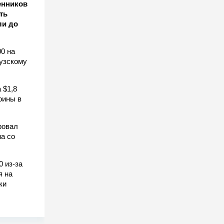
енников
ть
ли до
0 на
узскому
 $1,8
оины в
ровал
а со
0 из-за
я на
ки