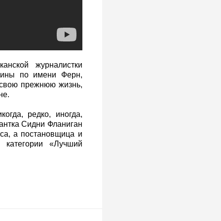
анской журналистки
щины по имени Ферн,
 свою прежнюю жизнь,
не.
гда, редко, иногда,
тантка Сидни Фланиган
са, а постановщица и
 категории «Лучший