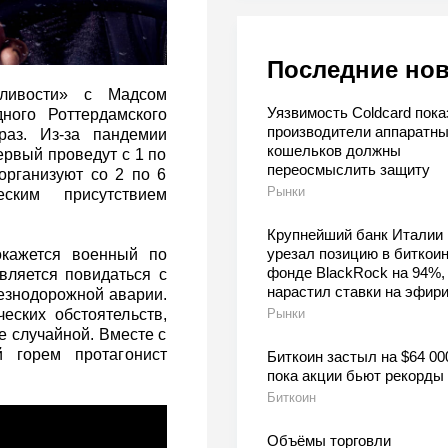
Последние но
дливости» с Мадсом
Уязвимость Coldcard пока
ного Роттердамского
производители аппаратн
раз. Из-за пандемии
кошельков должны
ервый проведут с 1 по
переосмыслить защиту
организуют со 2 по 6
Рынки
ким присутствием
Крупнейший банк Италии
урезал позицию в биткоин
кажется военный по
фонде BlackRock на 94%,
вляется повидаться с
нарастил ставки на эфир
лезнодорожной аварии.
Рынки
еских обстоятельств,
е случайной. Вместе с
 горем протагонист
Биткоин застыл на $64 00
пока акции бьют рекорды
Биткоин
Объёмы торговли