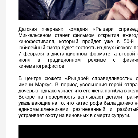
Датская «черная» комедия «Рыцари справе
Миккельсеном станет фильмом открытия ежегод
кинофестиваля, который пройдет уже в 50-й 
юбилейный смотр будет состоять из двух блоков: п
7 февраля в дистанционном формате, а второй 
июня в традиционном режиме с физичес
кинематографистов.
В центре сюжета «Рыцарей справедливости» о
имени Маркус. В период увольнения герой отпра
дочерью, однако узнает, что его жена погибла в же
Вскоре на поверхность всплывают детали трагич
указывающие на то, что катастрофа была далеко н
единомышленниками разгневанный и разбитый
устраивает охоту на виновных в смерти супруги.