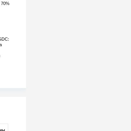
 70%
SDC:
а
м
ны