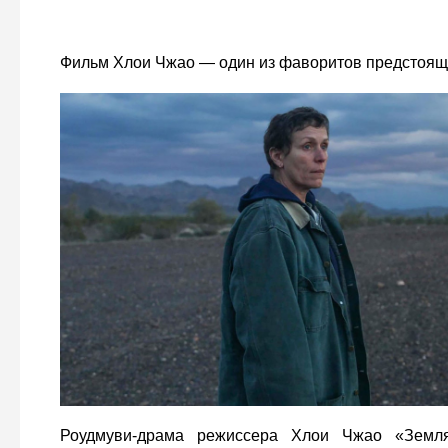
Фильм Хлои Чжао — один из фаворитов предстоящ
Роудмуви-драма режиссера Хлои Чжао «Земля