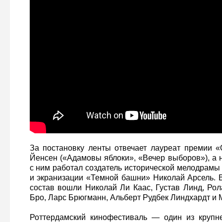
За постановку ленты отвечает лауреат премии 
Йенсен («Адамовы яблоки», «Вечер выборов»), а 
с ним работал создатель исторической мелодрамы
и экранизации «Темной башни» Николай Арсель. В
состав вошли Николай Ли Каас, Густав Линд, Ро
Бро, Ларс Брюгманн, Альберт Рудбек Линдхардт и 
Роттердамский кинофестиваль — один из крупн