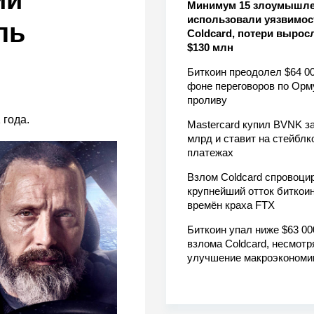
ий
Минимум 15 злоумышл
использовали уязвимос
ль
Coldcard, потери вырос
$130 млн
Биткоин преодолел $64 00
фоне переговоров по Орм
проливу
 года.
Mastercard купил BVNK за
млрд и ставит на стейблк
платежах
Взлом Coldcard спровоци
крупнейший отток биткоин
времён краха FTX
Биткоин упал ниже $63 00
взлома Coldcard, несмотр
улучшение макроэкономи