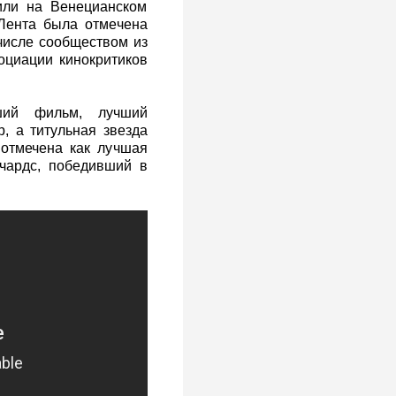
или на Венецианском
Лента была отмечена
числе сообществом из
оциации кинокритиков
ший фильм, лучший
, а титульная звезда
отмечена как лучшая
чардс, победивший в