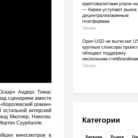
криптовалютами упали на
— биржи уступают рынок
децентрализованным
платформам
Тренды
Open USD не вытеснит U
крупные спонсоры проект
обещают поддержку
нескольким стейблкойна
Тренды
«Оскар» Андерс Томас
над сценарием вместе
 «Королевский роман»
 остальной актерский
ланд Мюллер, Николас
Категории
Мортен Суурбалле.
ейших киносмотров в
Биткоин
Рынки
Це