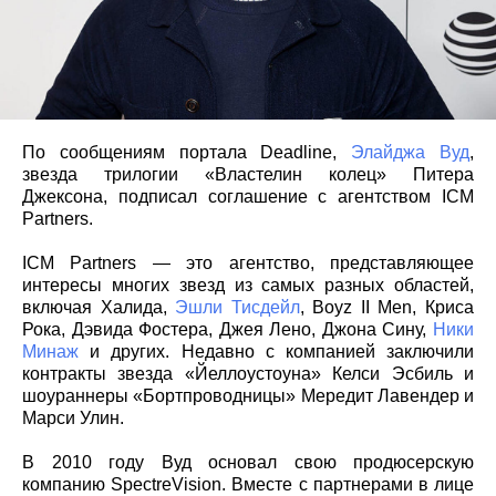
По сообщениям портала Deadline,
Элайджа Вуд
,
звезда трилогии «Властелин колец» Питера
Джексона, подписал соглашение с агентством ICM
Partners.
ICM Partners — это агентство, представляющее
интересы многих звезд из самых разных областей,
включая Халида,
Эшли Тисдейл
, Boyz II Men, Криса
Рока, Дэвида Фостера, Джея Лено, Джона Сину,
Ники
Минаж
и других. Недавно с компанией заключили
контракты звезда «Йеллоустоуна» Келси Эсбиль и
шоураннеры «Бортпроводницы» Мередит Лавендер и
Марси Улин.
В 2010 году Вуд основал свою продюсерскую
компанию SpectreVision. Вместе с партнерами в лице