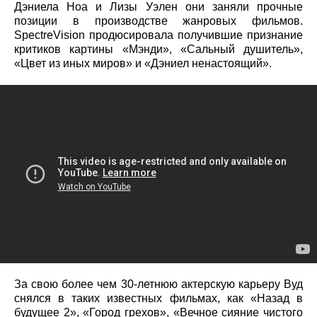
Дэниела Ноа и Лизы Уэлен они заняли прочные
позиции в производстве жанровых фильмов.
SpectreVision продюсировала получившие признание
критиков картины «Мэнди», «Сальный душитель»,
«Цвет из иных миров» и «Дэниел ненастоящий».
За свою более чем 30-летнюю актерскую карьеру Вуд
снялся в таких известных фильмах, как «Назад в
будущее 2», «Город грехов», «Вечное сияние чистого