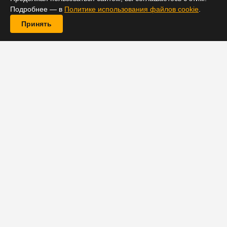
Подробнее — в
Политике использования файлов cookie
.
Принять
Постановщик долгожданной экшен-драмы «Топ Ган:
Мэверик» Джозеф Косински дал интервью журналу
Empire, в котором рассказал, что ему довелось
отснять примерно 800 часов материалов, из которых
затем был смонтирован сам фильм. Косински
отметил, что такой же объем видео потребовался
трем частям «Властелина колец» вместе взятым.
«Из 12 или 14-часового рабочего дня можно
получить 30 секунд качественного материала.