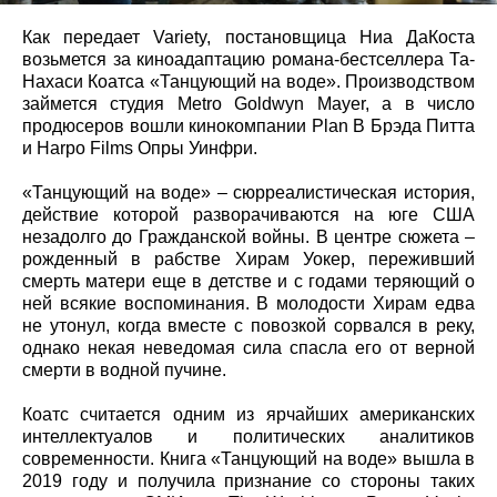
Как передает Variety, постановщица Ниа ДаКоста
возьмется за киноадаптацию романа-бестселлера Та-
Нахаси Коатса «Танцующий на воде». Производством
займется студия Metro Goldwyn Mayer, а в число
продюсеров вошли кинокомпании Plan B Брэда Питта
и Harpo Films Опры Уинфри.
«Танцующий на воде» – сюрреалистическая история,
действие которой разворачиваются на юге США
незадолго до Гражданской войны. В центре сюжета –
рожденный в рабстве Хирам Уокер, переживший
смерть матери еще в детстве и с годами теряющий о
ней всякие воспоминания. В молодости Хирам едва
не утонул, когда вместе с повозкой сорвался в реку,
однако некая неведомая сила спасла его от верной
смерти в водной пучине.
Коатс считается одним из ярчайших американских
интеллектуалов и политических аналитиков
современности. Книга «Танцующий на воде» вышла в
2019 году и получила признание со стороны таких