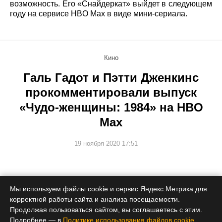
возможность. Его «Снайдеркат» выйдет в следующем
году на сервисе HBO Max в виде мини-сериала.
Кино
Галь Гадот и Пэтти Дженкинс
прокомментировали выпуск
«Чудо-женщины: 1984» на HBO
Max
19 ноября 2020 17:51
Фильм будет доступен в кинотеатрах и на потоковом
Мы используем файлы cookie и сервис Яндекс.Метрика для
сервисе.
корректной работы сайта и анализа посещаемости.
Продолжая пользоваться сайтом, вы соглашаетесь с этим.
Подробнее — в
Политике использования файлов cookie
.