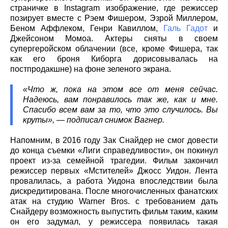
страничке в Instagram изображение, где режиссер
позирует вместе с Рэем Фишером, Эзрой Миллером,
Беном Аффлеком, Генри Кавиллом,
Галь Гадот
и
Джейсоном Момоа. Актеры сняты в своем
супергеройском облачении (все, кроме Фишера, так
как его броня Киборга дорисовывалась на
постпродакшне) на фоне зеленого экрана.
«Что ж, пока на этом все от меня сейчас.
Надеюсь, вам понравилось так же, как и мне.
Спасибо всем вам за то, что это случилось. Вы
круты», — подписал снимок Вагнер.
Напомним, в 2016 году Зак Снайдер не смог довести
до конца съемки «Лиги справедливости», он покинул
проект из-за семейной трагедии. Фильм закончил
режиссер первых «Мстителей» Джосс Уидон. Лента
провалилась, а работа Уидона впоследствии была
дискредитирована. После многочисленных фанатских
атак на студию Warner Bros. с требованием дать
Снайдеру возможность выпустить фильм таким, каким
он его задумал, у режиссера появилась такая