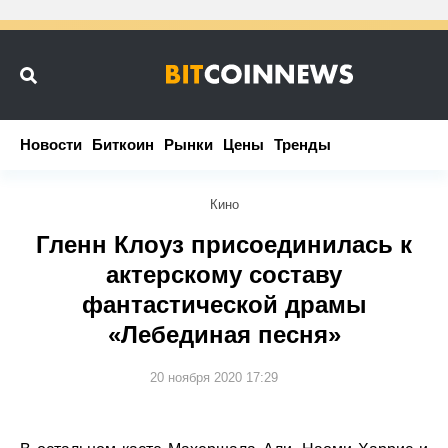
Новости
Новости
Биткоин
Биткоин
Рынки
Рынки
Цены
Цены
Тренды
Тренды
Кино
Гленн Клоуз присоединилась к
актерскому составу
фантастической драмы
«Лебединая песня»
20 ноября 2020 17:29