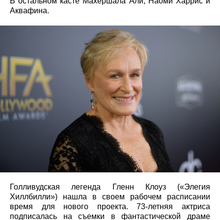
В остальном касте Махершала Али, Наоми Харрис и
Аквафина.
Голливудская легенда Гленн Клоуз («Элегия
Хиллбилли») нашла в своем рабочем расписании
время для нового проекта. 73-летняя актриса
подписалась на съемки в фантастической драме