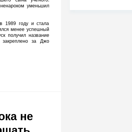
 ненароком уменьшил
в 1989 году и стала
вился менее успешный
уск получил название
о закреплено за Джо
ока не
ршать