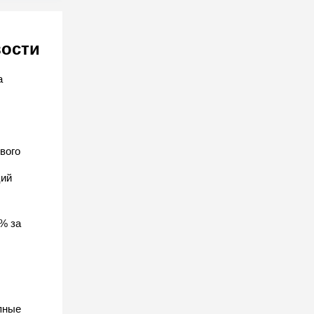
вости
а
вого
ций
% за
пные