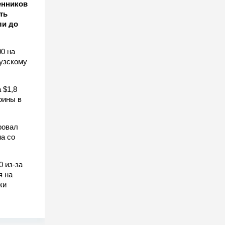
енников
ть
ли до
0 на
узскому
 $1,8
оины в
ровал
а со
0 из-за
я на
ки