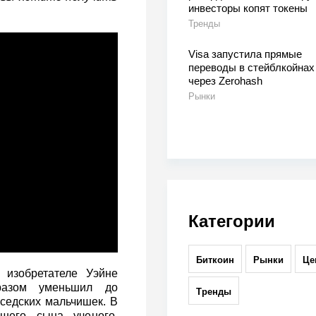
инвесторы копят токены
Тренды
Visa запустила прямые
переводы в стейблкойнах
через Zerohash
Рынки
Категории
Биткоин
Рынки
Це
 изобретателе Уэйне
бразом уменьшил до
Тренды
оседских мальчишек. В
шего сына ученого.