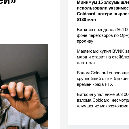
ей»
Минимум 15 злоумышл
использовали уязвимос
Coldcard, потери вырос
$130 млн
Биткоин преодолел $64 00
фоне переговоров по Орм
проливу
Mastercard купил BVNK за
млрд и ставит на стейблк
платежах
Взлом Coldcard спровоци
крупнейший отток биткоин
времён краха FTX
Биткоин упал ниже $63 00
взлома Coldcard, несмотр
улучшение макроэкономи