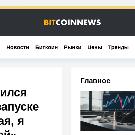
Новости
Новости
Биткоин
Биткоин
Рынки
Рынки
Цены
Цены
Тренды
Тренды
Главное
ился
запуске
я, я