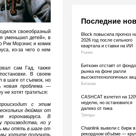
Последние но
ходился своеобразный
Block повысила прогноз н
 я уменьшил детей», в
2026 год после сильного
о Рик Морэнис и комик
квартала и ставки на ИИ
са, из-за чего о нем
Рынки
Биткоин отстаёт от фондо
рвал сам Гад, также
рынка на фоне ралли
остановки. В своем
высокотехнологичных ак
 в шаге от съемок, но
Биткоин
сь новая проблема —
 не хотят тратиться:
CASHCAT взлетел на 120
неделю, но остановился
происходит с этим
далеко от пика
нескольких дюймах от
Тренды
я коронавируса. В
у производства, но у
Chainlink вывели с бирж в
ь мы опять в шаге от
рекордном объёме — кру
и вы хотите получить