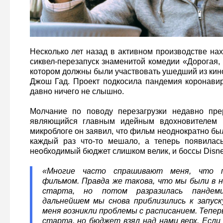
Несколько лет назад в активном производстве на
сиквел-перезапуск знаменитой комедии «Дорогая,
котором должны были участвовать ушедший из кин
Джош Гад. Проект подкосила пандемия коронавиру
давно ничего не слышно.
Молчание по поводу перезагрузки недавно пре
являющийся главным идейным вдохновителем п
микроблоге он заявил, что фильм неоднократно был
каждый раз что-то мешало, а теперь появила
необходимый бюджет слишком велик, и боссы Disney
«Многие часто спрашивают меня, что 
фильмом. Правда же такова, что мы были в 
старта, но потом разразилась пандеми
дальнейшем мы снова приблизились к запуск
меня возникли проблемы с расписанием. Тепер
старта, но бюджет взял над нами верх. Есл