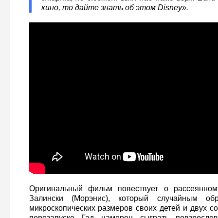
кино, то дайте знать об этом Disney».
Оригинальный фильм повествует о рассеянном
Залински (Морэнис), который случайным о
микроскопических размеров своих детей и двух с
перезапуске Гад намерен сыграть повзрослев