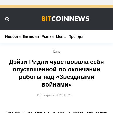
Новости
Новости
Биткоин
Биткоин
Рынки
Рынки
Цены
Цены
Тренды
Тренды
Кино
Дэйзи Ридли чувствовала себя
опустошенной по окончании
работы над «Звездными
войнами»
11 февраля 2021 15:24