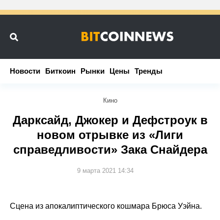
Новости
Новости
Биткоин
Биткоин
Рынки
Рынки
Цены
Цены
Тренды
Тренды
Кино
Дарксайд, Джокер и Дефстроук в
новом отрывке из «Лиги
справедливости» Зака Снайдера
9 марта 2021 14:34
Сцена из апокалиптического кошмара Брюса Уэйна.