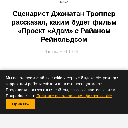
Кино
Сценарист Джонатан Троппер
рассказал, каким будет фильм
«Проект «Адам» с Райаном
Рейнольдсом
4 марта 2021 16:48
Это будет не научно-фантастический блокбастер о
Мы используем файлы cookie и сервис Яндекс.Метрика для
путешествиях во времени, а драма о ребенке,
потерявшем родителя.
корректной работы сайта и анализа посещаемости.
Продолжая пользоваться сайтом, вы соглашаетесь с этим.
Подробнее — в
Политике использования файлов cookie
.
Принять