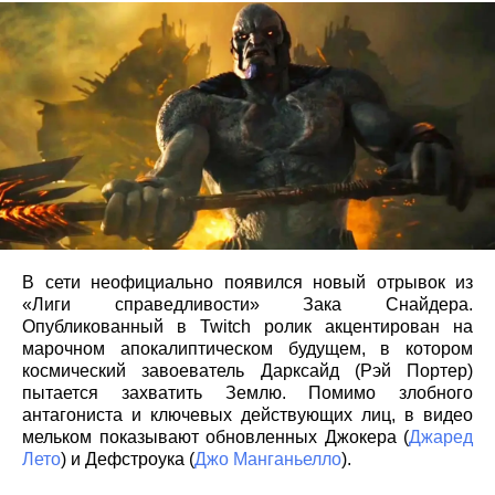
В сети неофициально появился новый отрывок из
«Лиги справедливости» Зака Снайдера.
Опубликованный в Twitch ролик акцентирован на
марочном апокалиптическом будущем, в котором
космический завоеватель Дарксайд (Рэй Портер)
пытается захватить Землю. Помимо злобного
антагониста и ключевых действующих лиц, в видео
мельком показывают обновленных Джокера (
Джаред
Лето
) и Дефстроука (
Джо Манганьелло
).