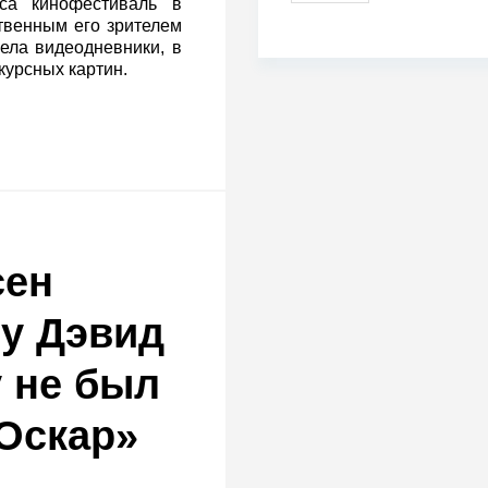
са кинофестиваль в
твенным его зрителем
ела видеодневники, в
курсных картин.
сен
му Дэвид
у не был
Оскар»