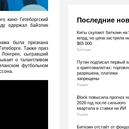
Последние но
о кино Гетеборгский
еду одержал байопик
Киты скупают биткоин на 
млрд, но цена застряла н
драма была признана
$65 000
етеборге. Также приз
Биткоин
 Лонгрен, сыгравший
зывает о талантливом
Путин подписал первый з
иланском футбольном
о криптовалютах: торговл
ссона.
разрешена, платежи
запрещены
Рынки
Block повысила прогноз н
2026 год после сильного
квартала и ставки на ИИ
Рынки
Биткоин отстаёт от фондо