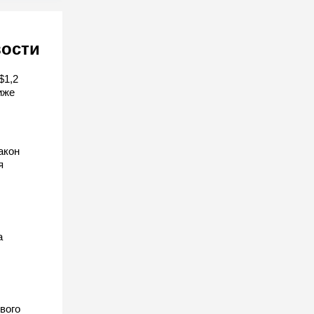
вости
$1,2
иже
акон
я
а
вого