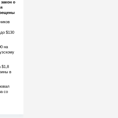
закон о
ля
прещены
ников
 до $130
0 на
узскому
 $1,8
оины в
ровал
а со