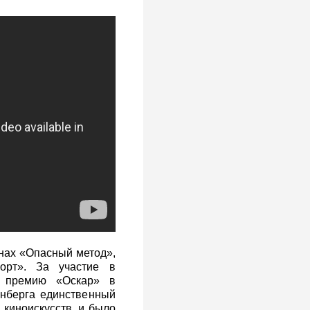
нах «Опасный метод»,
орт». За участие в
а премию «Оскар» в
енберга единственный
 киноискусств, и было