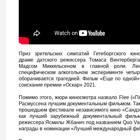
Приз зрительских симпатий Гетеборгского кин
драме датского режиссера Томаса Винтерберг
Мадсом Миккельсеном в главной роли. Лен
специфическом алкогольном эксперименте четыр
оборачивается трагедией. Фильм «Еще по одной»
соискание премии «Оскар» 2021.
Помимо этого, жюри киносмотра назвало Flee («П
Расмуссена лучшим документальным фильмом. Так
прошедшем фестивале независимого кино «Сандэн
как лучший зарубежный документальный фильм
режиссера Ясмилы Жбанич под названием Quo Vadi
награды в номинации «Лучший международный фи