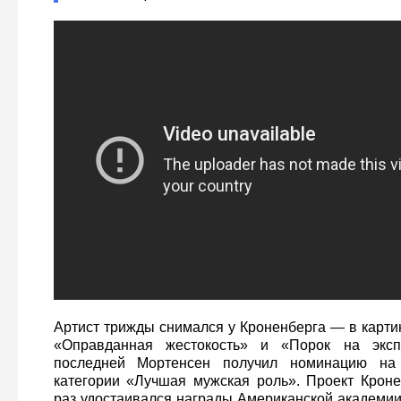
Артист трижды снимался у Кроненберга — в карти
«Оправданная жестокость» и «Порок на эксп
последней Мортенсен получил номинацию н
категории «Лучшая мужская роль». Проект Крон
раз удостаивался награды Американской академии