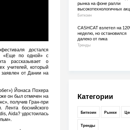
рынка на фоне ралли
высокотехнологичных ак
Биткоин
CASHCAT взлетел на 120
неделю, но остановился
далеко от пика
Тренды
офестиваля достался
а «Еще по одной» с
та рассказывает о
ех учителей, который
 заявлен от Дании на
обег») Йонаса Похера
Категории
же он был отмечен на
с», получив Гран-при
. Лента боснийского
Биткоин
Рынки
Це
s, Aida? удостоилась
льм».
Тренды