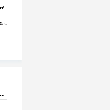
ций
% за
ны