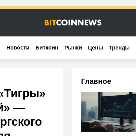
Новости
Новости
Биткоин
Биткоин
Рынки
Рынки
Цены
Цены
Тренды
Тренды
Главное
«Тигры»
й» —
ргского