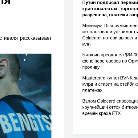
ля
Путин подписал первый 
криптовалютах: торгов
разрешена, платежи за
Минимум 15 злоумышлен
использовали уязвимость
Coldcard, потери выросли
стиваля рассказывает
млн
Биткоин преодолел $64 00
фоне переговоров по Орм
проливу
Mastercard купил BVNK за
млрд и ставит на стейблк
платежах
Взлом Coldcard спровоци
крупнейший отток биткоин
времён краха FTX