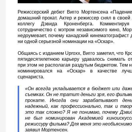
Режиссерский дебют Вигго Мортенсена «Падение
домашний прокат. Актер и режиссер снял в своей 
коллегу Дэвида Кроненберга. Комментируя
сотрудничество с мэтром независимого кино, Мор
недоумевает, почему канадский кинематографист 
ни одной серьезной номинации на «Оскар».
Общаясь с изданием Uproxx, Вигго заметил, что Кро
пятидесятилетнюю карьеру удавалось снимать о
при этом не располагая раздутым бюджетом. Тем н
номинировался на «Оскар» в качестве луч
сценариста.
«Он всегда укладывается в бюджет или да
съемках. Он не тратит деньги зря, его фильм
прокате. Иногда они зарабатывают день
надежный, как профессионально, так и твор
это так сложно? Я не понимаю, почему Дэви
не был номинирован Академией киноискусс
режиссуру фильма? Для меня это необъяснимо,
заявил Мортенсен.