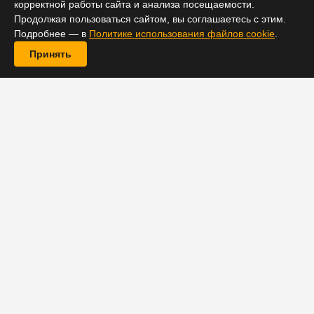
корректной работы сайта и анализа посещаемости.
Продолжая пользоваться сайтом, вы соглашаетесь с этим.
Подробнее — в
Политике использования файлов cookie
.
Принять
Еще в 2008 году в сети появилась новость о том, что
Джона Хилл ведет переговоры о присоединении к
Шайе Лабафу и
Меган Фокс
в сиквеле
«Трансформеров» Майкла Бэя. Тогда популярность
актера пошла в гору после фильма «SuperПерцы», и,
очевидно, предполагалось, что его участие в съемках
поможет вывести франшизу на новый уровень.
Хилл отказался от предложенной ему роли, и лишь
годы спустя выяснилось, что на его решение мог
повлиять коллега по «SuperПерцам» Сет Роген. В