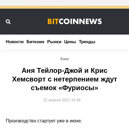
Новости
Новости
Биткоин
Биткоин
Рынки
Рынки
Цены
Цены
Тренды
Тренды
Кино
Аня Тейлор-Джой и Крис
Хемсворт с нетерпением ждут
съемок «Фуриосы»
22 апреля 2021 10:49
Производство стартует уже в июне.