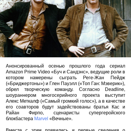
Анонсированный осенью прошлого года сериал
Amazon Prime Video «Буч и Сандэнс», ведущие роли в
котором намерены сыграть Реге-Жан Пейдж
(«Бриджертоны») и Глен Пауэлл («Топ Ган: Мэверик»),
обрел творческую команду. Согласно Deadline,
шоураннером многосерийного проекта выступит
Алекс Меткалф («Самый громкий голос»), а в качестве
его соавторов будут задействованы братья Кас и
Райан Фирпо, сценаристы супергеройского
блокбастера
Marvel
«Вечные».
Вместе с этим появились и первые сведения о