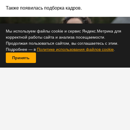
Также появилась подборка кадров.
Мы используем файлы cookie и сервис Яндекс.Метрика для
корректной работы сайта и анализа посещаемости.
Продолжая пользоваться сайтом, вы соглашаетесь с этим.
Подробнее — в
Политике использования файлов cookie
.
Принять
Кабельный канал Starz огласил официальную дату
премьеры седьмого сезона «Чужестранки», который
станет для сериала предпоследним. Новые эпизоды
приключенческой мелодрамы по мотивам книжной
серии Дианы Гэблдон будут еженедельно выходить в
эфир с 16 июня. В честь анонса телесеть также
представила порцию кадров с разными героями.