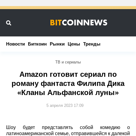
Новости
Новости
Биткоин
Биткоин
Рынки
Рынки
Цены
Цены
Тренды
Тренды
ТВ и сериалы
Amazon готовит сериал по
роману фантаста Филипа Дика
«Кланы Альфанской луны»
5 апреля 2023 17:09
Шоу будет представлять собой комедию о
латиноамериканской семье, отправившейся к далекой