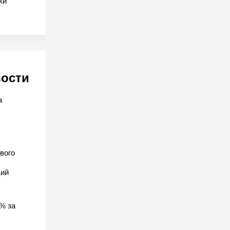
ки
вости
а
вого
ций
% за