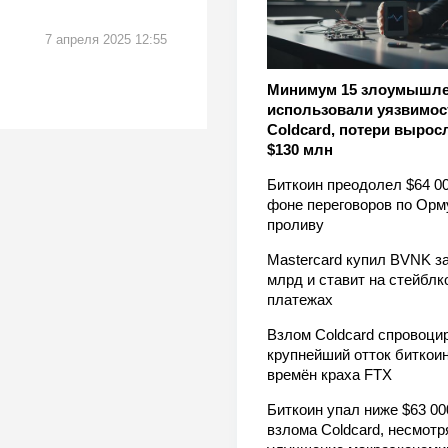
7 апреля 2025 12:55
Минимум 15 злоумышл
использовали уязвимос
Coldcard, потери вырос
$130 млн
Биткоин преодолел $64 00
фоне переговоров по Орм
проливу
Mastercard купил BVNK за
млрд и ставит на стейблк
платежах
Взлом Coldcard спровоци
крупнейший отток биткоин
времён краха FTX
Биткоин упал ниже $63 00
взлома Coldcard, несмотр