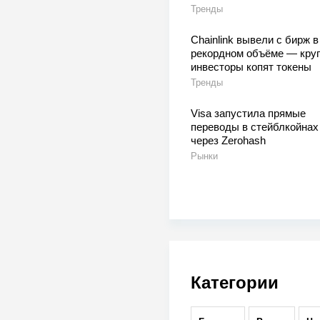
Тренды
Chainlink вывели с бирж в
рекордном объёме — кру
инвесторы копят токены
Тренды
Visa запустила прямые
переводы в стейблкойнах
через Zerohash
Рынки
Категории