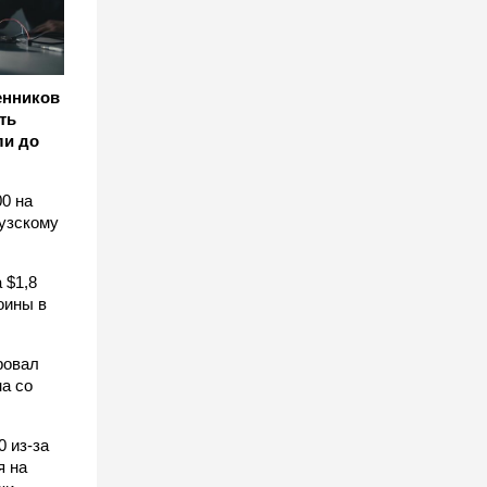
енников
ть
ли до
0 на
узскому
 $1,8
оины в
ровал
а со
0 из-за
я на