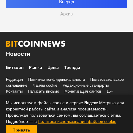
Вперед
Архив
Новости
Биткоин
Рынки
Цены
Тренды
Редакция
Политика конфиденциальности
Пользовательское
соглашение
Файлы cookie
Редакционные стандарты
Контакты
Написать письмо
Монетизация сайтов
16+
Мы используем файлы cookie и сервис Яндекс.Метрика для
© 2020-2026 Все права и материалы принадлежат «БиткоинНьюс»
Учредитель и редакция: ООО «Трафик», ИНН 7813175200, ОГРН
корректной работы сайта и анализа посещаемости.
1027806866724, 197022, г. Санкт-Петербург, ул. Льва Толстого, д.
Продолжая пользоваться сайтом, вы соглашаетесь с этим.
1–3, литер А, помещение 40-Н, комната 12
Подробнее — в
Политике использования файлов cookie
.
При копировании информации ставить активную ссылку на
Принять
BitcoinNews.ru: