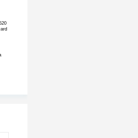
620
ard
а