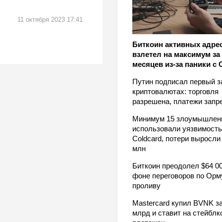
11 октября 2023 17:41
Биткоин активных адре
взлетел на максимум за 
месяцев из-за паники с 
Путин подписал первый з
криптовалютах: торговля
разрешена, платежи зап
Минимум 15 злоумышлен
использовали уязвимость
Coldcard, потери выросли
млн
Биткоин преодолел $64 00
фоне переговоров по Орм
проливу
Mastercard купил BVNK за
млрд и ставит на стейблк