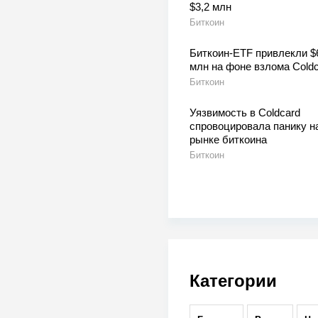
$3,2 млн
Биткоин
Биткоин-ETF привлекли $
млн на фоне взлома Coldc
Биткоин
Уязвимость в Coldcard
спровоцировала панику н
рынке биткоина
Биткоин
Категории