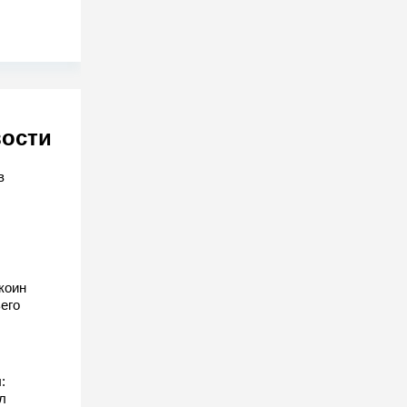
вости
в
коин
его
:
л