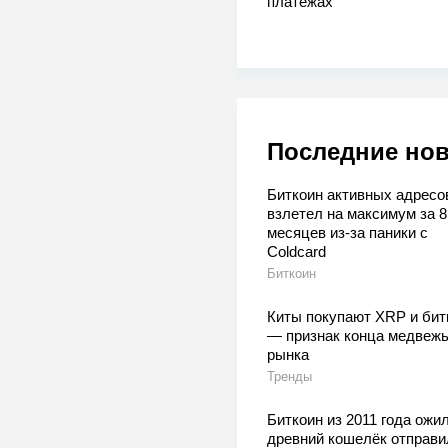
платежах
Последние но
Биткоин активных адресо
взлетел на максимум за 8
месяцев из-за паники с
Coldcard
Биткоин
Киты покупают XRP и бит
— признак конца медвежь
рынка
Тренды
Биткоин из 2011 года ожил
древний кошелёк отправи