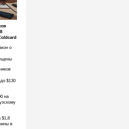
сов
8
Coldcard
акон о
рещены
ников
 до $130
0 на
узскому
 $1,8
оины в