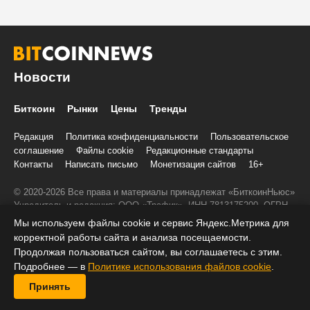
Новости
Биткоин
Рынки
Цены
Тренды
Редакция
Политика конфиденциальности
Пользовательское
соглашение
Файлы cookie
Редакционные стандарты
Контакты
Написать письмо
Монетизация сайтов
16+
© 2020-2026 Все права и материалы принадлежат «БиткоинНьюс»
Учредитель и редакция: ООО «Трафик», ИНН 7813175200, ОГРН
1027806866724, 197022, г. Санкт-Петербург, ул. Льва Толстого, д.
Мы используем файлы cookie и сервис Яндекс.Метрика для
1–3, литер А, помещение 40-Н, комната 12
корректной работы сайта и анализа посещаемости.
При копировании информации ставить активную ссылку на
Продолжая пользоваться сайтом, вы соглашаетесь с этим.
BitcoinNews.ru:
Подробнее — в
Политике использования файлов cookie
.
Принять