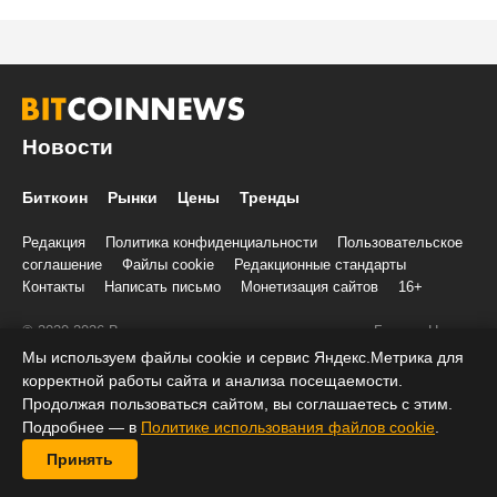
Новости
Биткоин
Рынки
Цены
Тренды
Редакция
Политика конфиденциальности
Пользовательское
соглашение
Файлы cookie
Редакционные стандарты
Контакты
Написать письмо
Монетизация сайтов
16+
© 2020-2026 Все права и материалы принадлежат «БиткоинНьюс»
Учредитель и редакция: ООО «Трафик», ИНН 7813175200, ОГРН
Мы используем файлы cookie и сервис Яндекс.Метрика для
1027806866724, 197022, г. Санкт-Петербург, ул. Льва Толстого, д.
корректной работы сайта и анализа посещаемости.
1–3, литер А, помещение 40-Н, комната 12
Продолжая пользоваться сайтом, вы соглашаетесь с этим.
При копировании информации ставить активную ссылку на
Подробнее — в
Политике использования файлов cookie
.
BitcoinNews.ru:
Принять