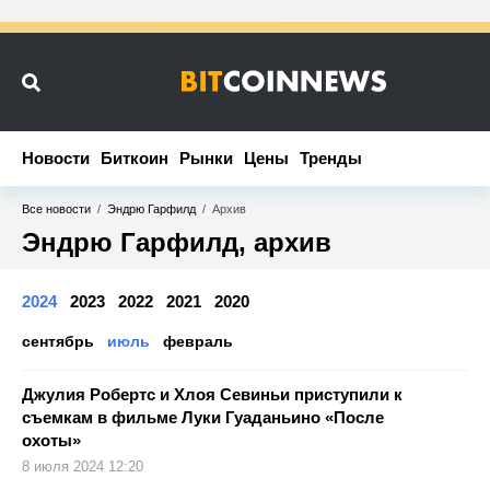
Новости
Новости
Биткоин
Биткоин
Рынки
Рынки
Цены
Цены
Тренды
Тренды
Все новости
/
Эндрю Гарфилд
/
Архив
Эндрю Гарфилд, архив
2024
2023
2022
2021
2020
сентябрь
июль
февраль
Джулия Робертс и Хлоя Севиньи приступили к
съемкам в фильме Луки Гуаданьино «После
охоты»
8 июля 2024 12:20